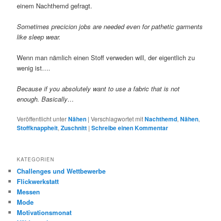
einem Nachthemd gefragt.
Sometimes precicion jobs are needed even for pathetic garments
like sleep wear.
Wenn man nämlich einen Stoff verweden will, der eigentlich zu
wenig ist….
Because if you absolutely want to use a fabric that is not
enough. Basically…
Veröffentlicht unter
Nähen
|
Verschlagwortet mit
Nachthemd
,
Nähen
,
Stoffknappheit
,
Zuschnitt
|
Schreibe einen Kommentar
KATEGORIEN
Challenges und Wettbewerbe
Flickwerkstatt
Messen
Mode
Motivationsmonat