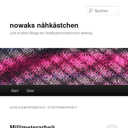
Zum
Zum
primären
sekundären
Such
Inhalt
Inhalt
springen
springen
nowaks nähkästchen
Just another Blogs der Hobbyschneiderinnen weblog
Hauptmenü
Start
Über
SCHLAGWORTARCHIV:
STOFFKNAPPHEIT
Millimeterarbeit