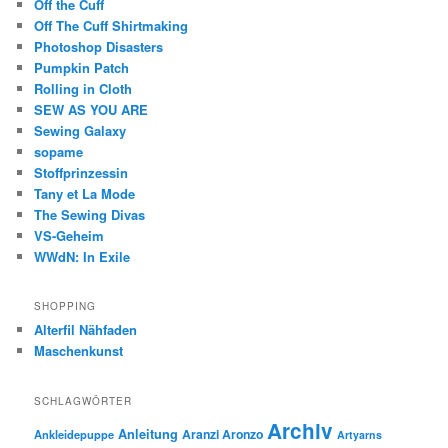
Off the Cuff
Off The Cuff Shirtmaking
Photoshop Disasters
Pumpkin Patch
Rolling in Cloth
SEW AS YOU ARE
Sewing Galaxy
sopame
Stoffprinzessin
Tany et La Mode
The Sewing Divas
VS-Geheim
WWdN: In Exile
SHOPPING
Alterfil Nähfaden
Maschenkunst
SCHLAGWÖRTER
Archiv
Anleitung
Aranzi Aronzo
Ankleidepuppe
Artyarns