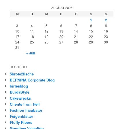
AUGUST 2026
M
D
M
D
F
S
S
1
2
3
4
5
6
7
8
9
10
11
12
13
14
15
16
17
18
19
20
21
22
23
24
25
26
27
28
29
30
31
« Juli
BLOGROLL
5brote2fische
BERNINA Corporate Blog
birlesblog
BurdaStyle
Cakewrecks
Clients from Hell
Fashion Incubator
Feigenblätter
Fluffy Fibers
Goodbye Valentino