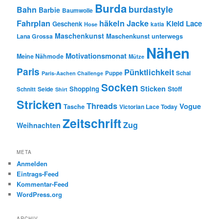
Burda
burdastyle
Bahn
Barbie
Baumwolle
Fahrplan
häkeln
Jacke
Kleid
Lace
Geschenk
Hose
katia
Maschenkunst
Maschenkunst unterwegs
Lana Grossa
Nähen
Motivationsmonat
Meine Nähmode
Mütze
Paris
Pünktlichkeit
Puppe
Schal
Paris-Aachen Challenge
Socken
Sticken
Shopping
Stoff
Seide
Schnitt
Shirt
Stricken
Threads
Vogue
Tasche
Victorian Lace Today
Zeitschrift
Zug
Weihnachten
META
Anmelden
Eintrags-Feed
Kommentar-Feed
WordPress.org
ARCHIV