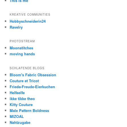
This is me
KREATIVE COMMUNITIES
Hobbyschneiderin24
Ravelry
PHOTOSTREAM
Moonstitches
moving hands
SCHLAFENDE BLOGS
Bloom's Fabric Obsession
Couture et Tricot
Frieda-Freude-Eierkuchen
Helfeelfe
ikke tikke theo
Kitty Couture
Male Pattern Boldness
MIZOAL
Nahtzugabe