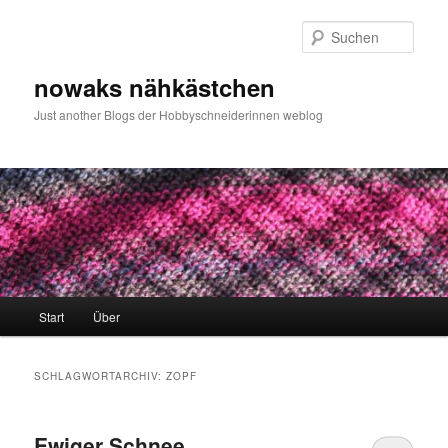
Zum
Zum
primären
sekundären
Such
Inhalt
Inhalt
springen
springen
nowaks nähkästchen
Just another Blogs der Hobbyschneiderinnen weblog
Hauptmenü
Start
Über
SCHLAGWORTARCHIV:
ZOPF
Ewiger Schnee…