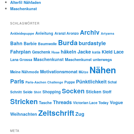
Alterfil Nähfaden
Maschenkunst
SCHLAGWÖRTER
Archiv
Anleitung
Aranzi Aronzo
Ankleidepuppe
Artyarns
Burda
burdastyle
Bahn
Barbie
Baumwolle
Fahrplan
häkeln
Jacke
Kleid
Lace
Geschenk
Hose
katia
Maschenkunst
Maschenkunst unterwegs
Lana Grossa
Nähen
Motivationsmonat
Meine Nähmode
Mütze
Paris
Pünktlichkeit
Puppe
Schal
Paris-Aachen Challenge
Socken
Sticken
Shopping
Stoff
Seide
Schnitt
Shirt
Stricken
Threads
Vogue
Tasche
Victorian Lace Today
Zeitschrift
Zug
Weihnachten
META