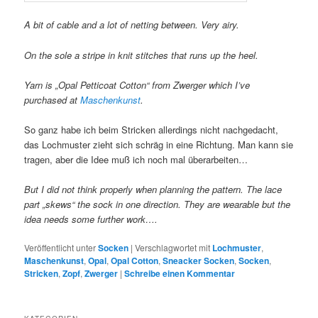
A bit of cable and a lot of netting between. Very airy.
On the sole a stripe in knit stitches that runs up the heel.
Yarn is „Opal Petticoat Cotton“ from Zwerger which I’ve
purchased at
Maschenkunst
.
So ganz habe ich beim Stricken allerdings nicht nachgedacht,
das Lochmuster zieht sich schräg in eine Richtung. Man kann sie
tragen, aber die Idee muß ich noch mal überarbeiten…
But I did not think properly when planning the pattern. The lace
part „skews“ the sock in one direction. They are wearable but the
idea needs some further work….
Veröffentlicht unter
Socken
|
Verschlagwortet mit
Lochmuster
,
Maschenkunst
,
Opal
,
Opal Cotton
,
Sneacker Socken
,
Socken
,
Stricken
,
Zopf
,
Zwerger
|
Schreibe einen Kommentar