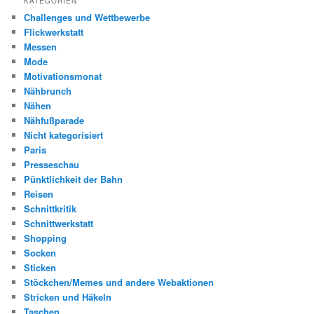
KATEGORIEN
Challenges und Wettbewerbe
Flickwerkstatt
Messen
Mode
Motivationsmonat
Nähbrunch
Nähen
Nähfußparade
Nicht kategorisiert
Paris
Presseschau
Pünktlichkeit der Bahn
Reisen
Schnittkritik
Schnittwerkstatt
Shopping
Socken
Sticken
Stöckchen/Memes und andere Webaktionen
Stricken und Häkeln
Taschen