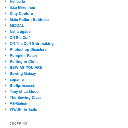
Helfeelfe
ikke tikke theo
Kitty Couture
Male Pattern Boldness
MIZOAL
Nahtzugabe
Off the Cuff
Off The Cuff Shirtmaking
Photoshop Disasters
Pumpkin Patch
Rolling in Cloth
SEW AS YOU ARE
Sewing Galaxy
sopame
Stoffprinzessin
Tany et La Mode
The Sewing Divas
VS-Geheim
WWdN: In Exile
SHOPPING