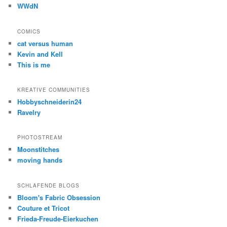
WWdN
COMICS
cat versus human
Kevin and Kell
This is me
KREATIVE COMMUNITIES
Hobbyschneiderin24
Ravelry
PHOTOSTREAM
Moonstitches
moving hands
SCHLAFENDE BLOGS
Bloom's Fabric Obsession
Couture et Tricot
Frieda-Freude-Eierkuchen