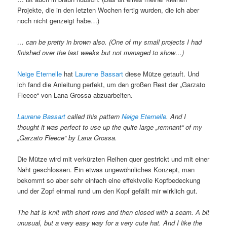
Projekte, die in den letzten Wochen fertig wurden, die ich aber
noch nicht genzeigt habe…)
… can be pretty in brown also. (One of my small projects I had
finished over the last weeks but not managed to show…)
Neige Eternelle
hat
Laurene Bassart
diese Mütze getauft. Und
ich fand die Anleitung perfekt, um den großen Rest der „Garzato
Fleece“ von Lana Grossa abzuarbeiten.
Laurene Bassart
called this pattern
Neige Eternelle
. And I
thought it was perfect to use up the quite large „remnant“ of my
„Garzato Fleece“ by Lana Grossa.
Die Mütze wird mit verkürzten Reihen quer gestrickt und mit einer
Naht geschlossen. Ein etwas ungewöhnliches Konzept, man
bekommt so aber sehr einfach eine effektvolle Kopfbedeckung
und der Zopf einmal rund um den Kopf gefällt mir wirklich gut.
The hat is knit with short rows and then closed with a seam. A bit
unusual, but a very easy way for a very cute hat. And I like the