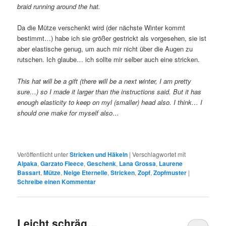
braid running around the hat.
Da die Mütze verschenkt wird (der nächste Winter kommt
bestimmt…) habe ich sie größer gestrickt als vorgesehen, sie ist
aber elastische genug, um auch mir nicht über die Augen zu
rutschen. Ich glaube… ich sollte mir selber auch eine stricken.
This hat will be a gift (there will be a next winter, I am pretty
sure…) so I made it larger than the instructions said. But it has
enough elasticity to keep on myl (smaller) head also. I think… I
should one make for myself also…
Veröffentlicht unter
Stricken und Häkeln
|
Verschlagwortet mit
Alpaka
,
Garzato Fleece
,
Geschenk
,
Lana Grossa
,
Laurene
Bassart
,
Mütze
,
Neige Eternelle
,
Stricken
,
Zopf
,
Zopfmuster
|
Schreibe einen Kommentar
Leicht schräg…