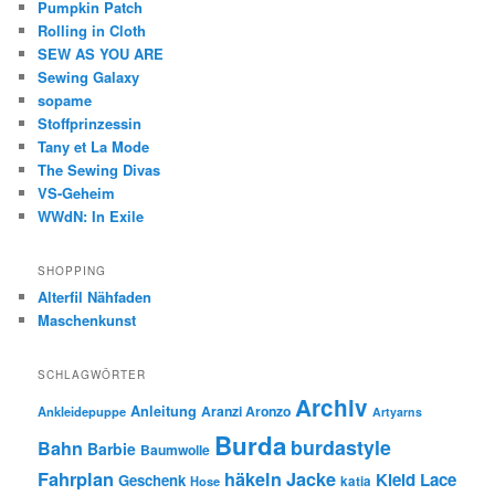
Pumpkin Patch
Rolling in Cloth
SEW AS YOU ARE
Sewing Galaxy
sopame
Stoffprinzessin
Tany et La Mode
The Sewing Divas
VS-Geheim
WWdN: In Exile
SHOPPING
Alterfil Nähfaden
Maschenkunst
SCHLAGWÖRTER
Archiv
Anleitung
Aranzi Aronzo
Ankleidepuppe
Artyarns
Burda
burdastyle
Bahn
Barbie
Baumwolle
Fahrplan
häkeln
Jacke
Kleid
Lace
Geschenk
Hose
katia