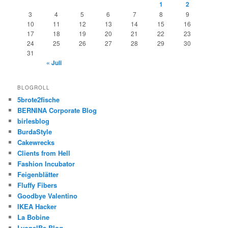
1
2
3
4
5
6
7
8
9
10
11
12
13
14
15
16
17
18
19
20
21
22
23
24
25
26
27
28
29
30
31
« Juli
BLOGROLL
5brote2fische
BERNINA Corporate Blog
birlesblog
BurdaStyle
Cakewrecks
Clients from Hell
Fashion Incubator
Feigenblätter
Fluffy Fibers
Goodbye Valentino
IKEA Hacker
La Bobine
LyonelBs Blog