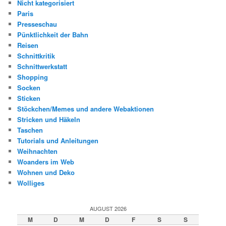
Nicht kategorisiert
Paris
Presseschau
Pünktlichkeit der Bahn
Reisen
Schnittkritik
Schnittwerkstatt
Shopping
Socken
Sticken
Stöckchen/Memes und andere Webaktionen
Stricken und Häkeln
Taschen
Tutorials und Anleitungen
Weihnachten
Woanders im Web
Wohnen und Deko
Wolliges
AUGUST 2026
M
D
M
D
F
S
S