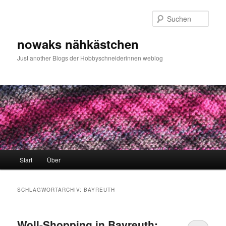
Zum
Zum
primären
sekundären
Such
Inhalt
Inhalt
springen
springen
nowaks nähkästchen
Just another Blogs der Hobbyschneiderinnen weblog
Hauptmenü
Start
Über
SCHLAGWORTARCHIV:
BAYREUTH
Woll-Shopping in Bayreuth: