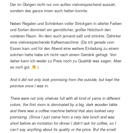
Der im Übrigen nicht nur von außen vielversprechend aussah,
sondern das ganze innen auch halten konnte.
Neben Regalen und Schränken voller Strickgarn in allerlei Farben
und Sorten dominiert ein gemütlicher, großer Holztisch den
vorderen Raum. An dem auch jemand saß und strickte. Dahinter
eine vielversprechende Kaffeemaschine. (Da ich gerade vom
Essen kam und für den Abend eine weitere Einladung zu einem
solchen hatte habe ich nicht nach einem Getränk gefragt. Von
daher kann ich weder zu Preis noch zu Qualität was sagen. Aber
es roch gut.
)
And it did not only look promising from the outside, but kept the
promise once I was in.
There were not only shelves full with all kind of yarns in different
colors, the first room is dominated by a big, dark wooden table
and there was a coffee machine behind that also looked very
promising. (Since I just came from a very late lunch and was
short before an invitation for dinner I didn’t ask for coffee, so I
can’t say anything about its quality or the price. But the smell