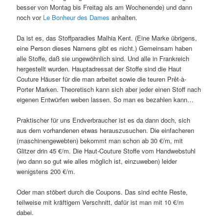
besser von Montag bis Freitag als am Wochenende) und dann
noch vor
Le Bonheur des Dames
anhalten.
Da ist es, das Stoffparadies Malhia Kent. (Eine Marke übrigens,
eine Person dieses Namens gibt es nicht.) Gemeinsam haben
alle Stoffe, daß sie ungewöhnlich sind. Und alle in Frankreich
hergestellt wurden. Hauptadressat der Stoffe sind die Haut
Couture Häuser für die man arbeitet sowie die teuren Prêt-à-
Porter Marken. Theoretisch kann sich aber jeder einen Stoff nach
eigenen Entwürfen weben lassen. So man es bezahlen kann…
Praktischer für uns Endverbraucher ist es da dann doch, sich
aus dem vorhandenen etwas herauszusuchen. Die einfacheren
(maschinengewebten) bekommt man schon ab 30 €/m, mit
Glitzer drin 45 €/m. Die Haut-Couture Stoffe vom Handwebstuhl
(wo dann so gut wie alles möglich ist, einzuweben) leider
wenigstens 200 €/m.
Oder man stöbert durch die Coupons. Das sind echte Reste,
teilweise mit kräftigem Verschnitt, dafür ist man mit 10 €/m
dabei.