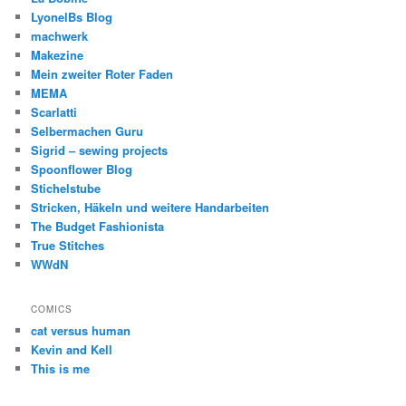
LyonelBs Blog
machwerk
Makezine
Mein zweiter Roter Faden
MEMA
Scarlatti
Selbermachen Guru
Sigrid – sewing projects
Spoonflower Blog
Stichelstube
Stricken, Häkeln und weitere Handarbeiten
The Budget Fashionista
True Stitches
WWdN
COMICS
cat versus human
Kevin and Kell
This is me