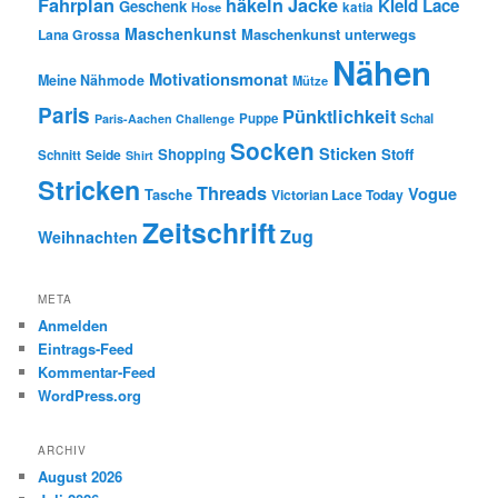
Fahrplan
häkeln
Jacke
Kleid
Lace
Geschenk
Hose
katia
Maschenkunst
Maschenkunst unterwegs
Lana Grossa
Nähen
Motivationsmonat
Meine Nähmode
Mütze
Paris
Pünktlichkeit
Puppe
Schal
Paris-Aachen Challenge
Socken
Sticken
Shopping
Stoff
Seide
Schnitt
Shirt
Stricken
Threads
Vogue
Tasche
Victorian Lace Today
Zeitschrift
Zug
Weihnachten
META
Anmelden
Eintrags-Feed
Kommentar-Feed
WordPress.org
ARCHIV
August 2026