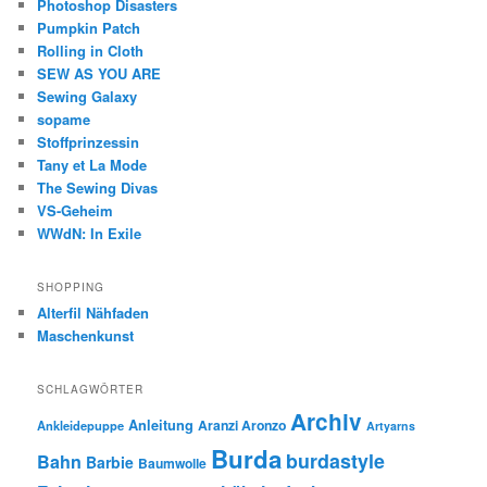
Photoshop Disasters
Pumpkin Patch
Rolling in Cloth
SEW AS YOU ARE
Sewing Galaxy
sopame
Stoffprinzessin
Tany et La Mode
The Sewing Divas
VS-Geheim
WWdN: In Exile
SHOPPING
Alterfil Nähfaden
Maschenkunst
SCHLAGWÖRTER
Archiv
Anleitung
Aranzi Aronzo
Ankleidepuppe
Artyarns
Burda
burdastyle
Bahn
Barbie
Baumwolle