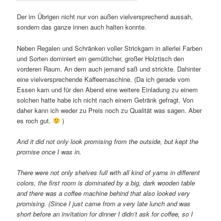
Der im Übrigen nicht nur von außen vielversprechend aussah,
sondern das ganze innen auch halten konnte.
Neben Regalen und Schränken voller Strickgarn in allerlei Farben
und Sorten dominiert ein gemütlicher, großer Holztisch den
vorderen Raum. An dem auch jemand saß und strickte. Dahinter
eine vielversprechende Kaffeemaschine. (Da ich gerade vom
Essen kam und für den Abend eine weitere Einladung zu einem
solchen hatte habe ich nicht nach einem Getränk gefragt. Von
daher kann ich weder zu Preis noch zu Qualität was sagen. Aber
es roch gut.
)
And it did not only look promising from the outside, but kept the
promise once I was in.
There were not only shelves full with all kind of yarns in different
colors, the first room is dominated by a big, dark wooden table
and there was a coffee machine behind that also looked very
promising. (Since I just came from a very late lunch and was
short before an invitation for dinner I didn’t ask for coffee, so I