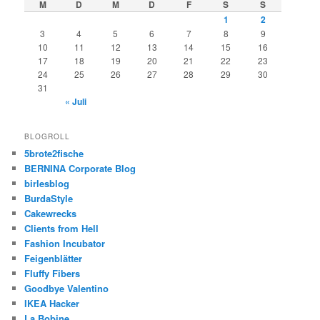
M
D
M
D
F
S
S
1
2
3
4
5
6
7
8
9
10
11
12
13
14
15
16
17
18
19
20
21
22
23
24
25
26
27
28
29
30
31
« Juli
BLOGROLL
5brote2fische
BERNINA Corporate Blog
birlesblog
BurdaStyle
Cakewrecks
Clients from Hell
Fashion Incubator
Feigenblätter
Fluffy Fibers
Goodbye Valentino
IKEA Hacker
La Bobine