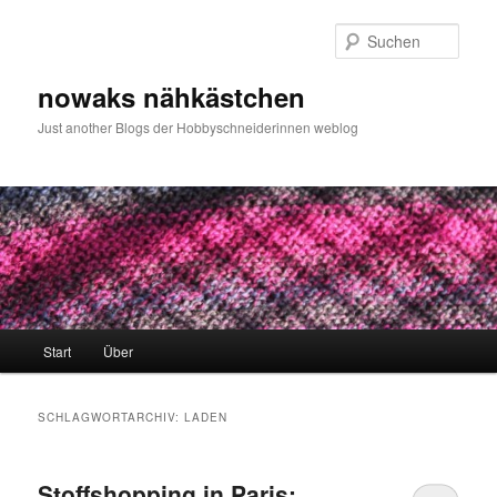
Zum
Zum
primären
sekundären
Such
Inhalt
Inhalt
springen
springen
nowaks nähkästchen
Just another Blogs der Hobbyschneiderinnen weblog
Hauptmenü
Start
Über
SCHLAGWORTARCHIV:
LADEN
Stoffshopping in Paris: