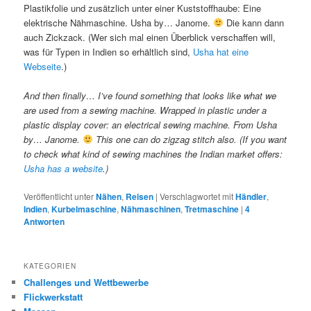
Plastikfolie und zusätzlich unter einer Kuststoffhaube: Eine
elektrische Nähmaschine. Usha by… Janome.
Die kann dann
auch Zickzack. (Wer sich mal einen Überblick verschaffen will,
was für Typen in Indien so erhältlich sind,
Usha hat eine
Webseite
.)
And then finally… I’ve found something that looks like what we
are used from a sewing machine. Wrapped in plastic under a
plastic display cover: an electrical sewing machine. From Usha
by… Janome.
This one can do zigzag stitch also.
(If you want
to check what kind of sewing machines the Indian market offers:
Usha has a website
.)
Veröffentlicht unter
Nähen
,
Reisen
|
Verschlagwortet mit
Händler
,
Indien
,
Kurbelmaschine
,
Nähmaschinen
,
Tretmaschine
|
4
Antworten
KATEGORIEN
Challenges und Wettbewerbe
Flickwerkstatt