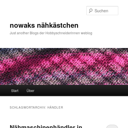
Zum
Zum
primären
sekundären
Such
Inhalt
Inhalt
springen
springen
nowaks nähkästchen
Just another Blogs der Hobbyschneiderinnen weblog
Hauptmenü
Start
Über
SCHLAGWORTARCHIV:
HÄNDLER
Nähmaschinenhändler in