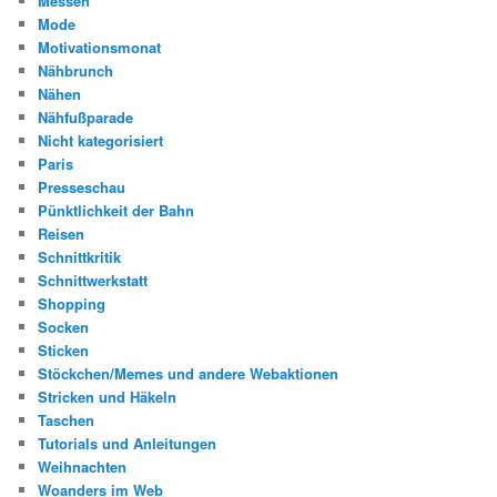
Messen
Mode
Motivationsmonat
Nähbrunch
Nähen
Nähfußparade
Nicht kategorisiert
Paris
Presseschau
Pünktlichkeit der Bahn
Reisen
Schnittkritik
Schnittwerkstatt
Shopping
Socken
Sticken
Stöckchen/Memes und andere Webaktionen
Stricken und Häkeln
Taschen
Tutorials und Anleitungen
Weihnachten
Woanders im Web