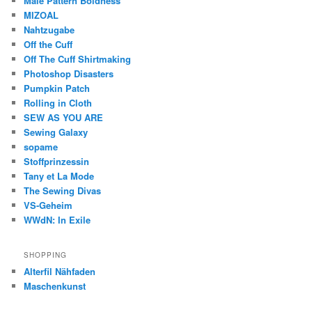
Male Pattern Boldness
MIZOAL
Nahtzugabe
Off the Cuff
Off The Cuff Shirtmaking
Photoshop Disasters
Pumpkin Patch
Rolling in Cloth
SEW AS YOU ARE
Sewing Galaxy
sopame
Stoffprinzessin
Tany et La Mode
The Sewing Divas
VS-Geheim
WWdN: In Exile
SHOPPING
Alterfil Nähfaden
Maschenkunst