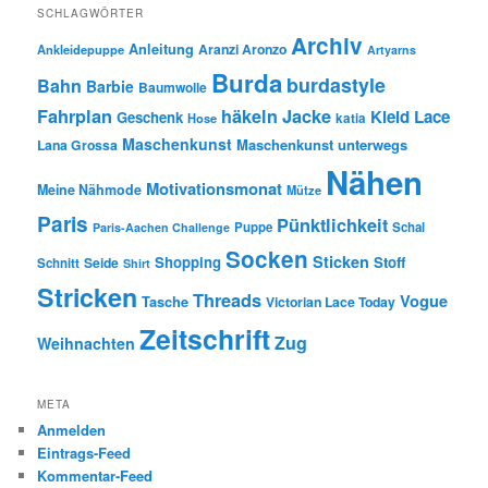
SCHLAGWÖRTER
Archiv
Anleitung
Aranzi Aronzo
Ankleidepuppe
Artyarns
Burda
burdastyle
Bahn
Barbie
Baumwolle
Fahrplan
häkeln
Jacke
Kleid
Lace
Geschenk
Hose
katia
Maschenkunst
Maschenkunst unterwegs
Lana Grossa
Nähen
Motivationsmonat
Meine Nähmode
Mütze
Paris
Pünktlichkeit
Puppe
Schal
Paris-Aachen Challenge
Socken
Sticken
Shopping
Stoff
Seide
Schnitt
Shirt
Stricken
Threads
Vogue
Tasche
Victorian Lace Today
Zeitschrift
Zug
Weihnachten
META
Anmelden
Eintrags-Feed
Kommentar-Feed