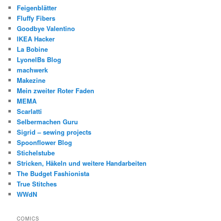
Feigenblätter
Fluffy Fibers
Goodbye Valentino
IKEA Hacker
La Bobine
LyonelBs Blog
machwerk
Makezine
Mein zweiter Roter Faden
MEMA
Scarlatti
Selbermachen Guru
Sigrid – sewing projects
Spoonflower Blog
Stichelstube
Stricken, Häkeln und weitere Handarbeiten
The Budget Fashionista
True Stitches
WWdN
COMICS