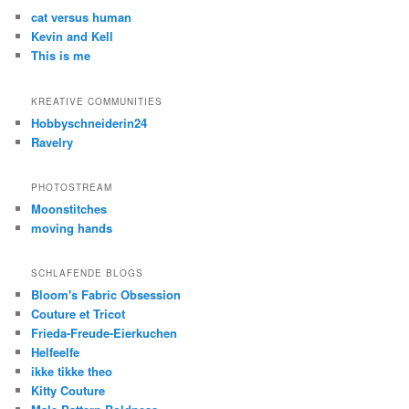
cat versus human
Kevin and Kell
This is me
KREATIVE COMMUNITIES
Hobbyschneiderin24
Ravelry
PHOTOSTREAM
Moonstitches
moving hands
SCHLAFENDE BLOGS
Bloom's Fabric Obsession
Couture et Tricot
Frieda-Freude-Eierkuchen
Helfeelfe
ikke tikke theo
Kitty Couture