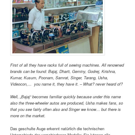
First of all they have racks full of sewing machines. All renowned
brands can be found: Bajaj, Dharti, Geminy, Godrej, Krishna,
Kumar, Kusum, Poonam, Samrat, Singer, Tarang, Usha,
Videocon,… you name it, they have it. – What? never heard of?
Well, „Bajaj“ becomes familiar quickly because under this name
also the three-wheeler autos are produced, Usha makes fans, so
that you see fairly often also and Singer we know… but there is
more on the market.
Das geschulte Auge erkennt natürlich die technischen
Unterschiede der verschiedenen Modelle: Sie können alle