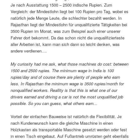
Je nach Ausstattung 1500 – 2500 indische Rupien. Zum
Vergleich: der Mindestlohn liegt bei 100 Rupien pro Tag, wobei es
natürlich jede Menge Leute, die schlechter bezahlt werden. In
Rajasthan liegt der Mindestlohn für unqualifizierte Tätigkeiten bei
3500 Rupien im Monat, was zum Beispiel auch einer unserer
Fahrer dort bekommt. Da das schon nicht die unqualifizierteste
aller Arbeiten ist, kann man sich dann so leicht denken, was
andere verdienen….
My curiosity had me ask, what those machines do cost: between
1500 and 2500 rupies. The minimum wage in India is 100
rupies/day and of course there are plenty of people who earn
less. In Rajasthan the minimum wage is 3500 rupies/month for
nonqualified workers. Reallity is that this is what one of our
drivers earned and driving a car is not the most unqualified job
possible. So you can guess, what others earn…
Vorteil der einfachen Bauweise ist natürlich die Flexibilität. Je
nach Kundenwunsch kann die gleiche Maschine in einen
Holzkasten als transportable Maschine gesetzt werden oder fest
in einen Tisch eingebaut. Auf Fußantrieb umrüsten geht ebenfalls