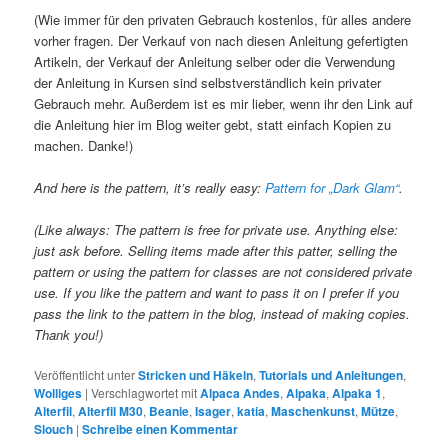
(Wie immer für den privaten Gebrauch kostenlos, für alles andere
vorher fragen. Der Verkauf von nach diesen Anleitung gefertigten
Artikeln, der Verkauf der Anleitung selber oder die Verwendung
der Anleitung in Kursen sind selbstverständlich kein privater
Gebrauch mehr. Außerdem ist es mir lieber, wenn ihr den Link auf
die Anleitung hier im Blog weiter gebt, statt einfach Kopien zu
machen. Danke!)
And here is the pattern, it’s really easy:
Pattern for „Dark Glam“
.
(Like always: The pattern is free for private use. Anything else:
just ask before. Selling items made after this patter, selling the
pattern or using the pattern for classes are not considered private
use. If you like the pattern and want to pass it on I prefer if you
pass the link to the pattern in the blog, instead of making copies.
Thank you!)
Veröffentlicht unter
Stricken und Häkeln
,
Tutorials und Anleitungen
,
Wolliges
|
Verschlagwortet mit
Alpaca Andes
,
Alpaka
,
Alpaka 1
,
Alterfil
,
Alterfil M30
,
Beanie
,
Isager
,
katia
,
Maschenkunst
,
Mütze
,
Slouch
|
Schreibe einen Kommentar