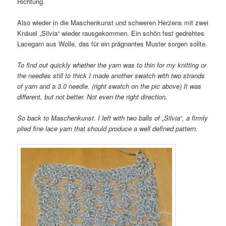
Richtung.
Also wieder in die Maschenkunst und schweren Herzens mit zwei
Knäuel „Silvia“ wieder rausgekommen. Ein schön fest gedrehtes
Lacegarn aus Wolle, das für ein prägnantes Muster sorgen sollte.
To find out quickly whether the yarn was to thin for my knitting or
the needles still to thick I made another swatch with two strands
of yarn and a 3.0 needle. (right swatch on the pic above) It was
different, but not better. Not even the right direction.
So back to Maschenkunst. I left with two balls of „Silvia“, a firmly
plied fine lace yarn that should produce a well defined pattern.