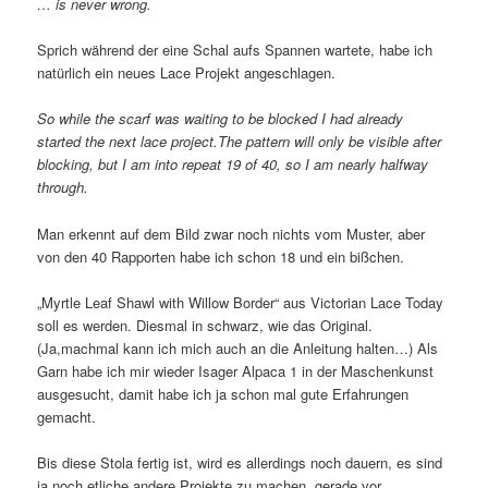
… is never wrong.
Sprich während der eine Schal aufs Spannen wartete, habe ich
natürlich ein neues Lace Projekt angeschlagen.
So while the scarf was waiting to be blocked I had already
started the next lace project.The pattern will only be visible after
blocking, but I am into repeat 19 of 40, so I am nearly halfway
through.
Man erkennt auf dem Bild zwar noch nichts vom Muster, aber
von den 40 Rapporten habe ich schon 18 und ein bißchen.
„Myrtle Leaf Shawl with Willow Border“ aus Victorian Lace Today
soll es werden. Diesmal in schwarz, wie das Original.
(Ja,machmal kann ich mich auch an die Anleitung halten…) Als
Garn habe ich mir wieder Isager Alpaca 1 in der Maschenkunst
ausgesucht, damit habe ich ja schon mal gute Erfahrungen
gemacht.
Bis diese Stola fertig ist, wird es allerdings noch dauern, es sind
ja noch etliche andere Projekte zu machen, gerade vor