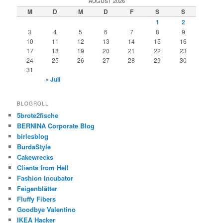
AUGUST 2026
M
D
M
D
F
S
S
1
2
3
4
5
6
7
8
9
10
11
12
13
14
15
16
17
18
19
20
21
22
23
24
25
26
27
28
29
30
31
« Juli
BLOGROLL
5brote2fische
BERNINA Corporate Blog
birlesblog
BurdaStyle
Cakewrecks
Clients from Hell
Fashion Incubator
Feigenblätter
Fluffy Fibers
Goodbye Valentino
IKEA Hacker