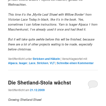
Weihnachten.
This time it’s the „Myrtle Leaf Shawl with Willow Border“ from
Victorian Lace Today.In black, like it’s in the book. Yes,
sometimes I can follow instructions. Yarn is Isager Alpaca 1 from
Maschenkunst, I’ve already used it once and had liked it.
But it will take quite awhile before this will be finished, because
there are a lot of other projects waiting to be made, especially
before christmas.
Veröffentlicht unter
Stricken und Häkeln
|
Verschlagwortet mit
Alpaca
,
Isager
,
Lace
,
Stricken
,
VLT
|
Schreibe einen Kommentar
Die Shetland-Stola wächst
Veröffentlicht am
21.12.2009
Growing Shetland-Shawl