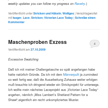
weekly updates you can follow my progress on
Ravelry
.)
Veröffentlicht unter
Stricken und Häkeln
,
Wolliges
|
Verschlagwortet
mit
Isager
,
Lace
,
Stricken
,
Victorian Lace Today
|
Schreibe einen
Kommentar
Maschenproben Exzess
4
Veröffentlicht am
27.10.2009
Excessive Swatching
Daß ich mit meiner Challengetasche so spät angefangen habe
hatte natürlich Gründe. Da ich mit dem
Männerpulli
ja zumindest
so weit fertig war, daß die Ausarbeitung Zuhause weiter erfolgen
muß brauchte ich dringend wieder ein Strickprojekt für unterwegs.
Ich wollte mein nächstes Laceprojekt aus „Victorian Lace Today“
angehen, nämlich „Miss Lambert’s Shetland Pattern for a
Shawl“,eigentlich ein recht unkompliziertes Muster.