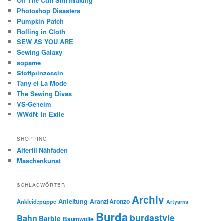
Off The Cuff Shirtmaking
Photoshop Disasters
Pumpkin Patch
Rolling in Cloth
SEW AS YOU ARE
Sewing Galaxy
sopame
Stoffprinzessin
Tany et La Mode
The Sewing Divas
VS-Geheim
WWdN: In Exile
SHOPPING
Alterfil Nähfaden
Maschenkunst
SCHLAGWÖRTER
Archiv
Anleitung
Aranzi Aronzo
Ankleidepuppe
Artyarns
Burda
burdastyle
Bahn
Barbie
Baumwolle