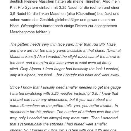
deutlich kleinere Maschen hatten als meine Hinreihen. Also mein
Knit Pro System einfach mit 3,25 Nadel für die rechten und einer
3,5 Nadel für die linken Maschen (also Rückreihen) bestückt und
schon wurde das Gestrick gleichmäßiger und gewann auch an
Höhe. (Wenngleich immer noch einige Reihen zur angegebenen
Maschenprobe fehlten.)
The pattern needs very thin lace yarn, finer than Kid Silk Haze
and there are not too many yarns available in that class. (Even at
Maschenkunst) Also I wanted the slight fuzziness of the shawl in
the book and the extra fine lace yarns in wool were all firmly
plied. Only Alpaca 1 from Isager had basically the look I wanted,
only it’s alpaca, not wool… but I bought two balls and went away.
Since I know that I usually need smaller needles to get the gauge
I started swatching with 3.25 needles instead of 3.5. I know that
a shawl can have any dimensions, but if you want about the
same dimensions as the pattern tells you, you better swatch. In
stockinette for this pattern. The number of stitches was fine that
way, only I needed (as always) way more rows. Then I detected
that systematically the stitches I had purled were smaller,
shorter. So I loaded my Knit Pro system with one 3.25 and one