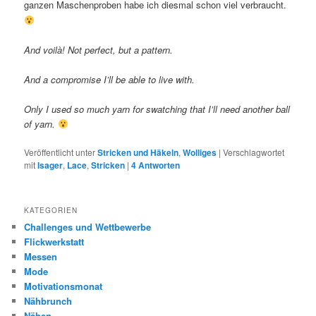
ganzen Maschenproben habe ich diesmal schon viel verbraucht.
And voilà! Not perfect, but a pattern.
And a compromise I’ll be able to live with.
Only I used so much yarn for swatching that I’ll need another ball
of yarn.
Veröffentlicht unter
Stricken und Häkeln
,
Wolliges
|
Verschlagwortet
mit
Isager
,
Lace
,
Stricken
|
4
Antworten
KATEGORIEN
Challenges und Wettbewerbe
Flickwerkstatt
Messen
Mode
Motivationsmonat
Nähbrunch
Nähen