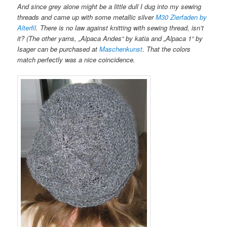
And since grey alone might be a little dull I dug into my sewing
threads and came up with some metallic silver
M30 Zierfaden by
Alterfil
. There is no law against knitting with sewing thread, isn’t
it? (The other yarns, „Alpaca Andes“ by katia and „Alpaca 1“ by
Isager can be purchased at
Maschenkunst
.
That the colors
match perfectly was a nice coincidence.