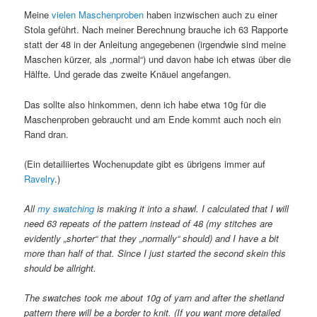
Meine
vielen Maschenproben
haben inzwischen auch zu einer
Stola geführt. Nach meiner Berechnung brauche ich 63 Rapporte
statt der 48 in der Anleitung angegebenen (irgendwie sind meine
Maschen kürzer, als „normal“) und davon habe ich etwas über die
Hälfte. Und gerade das zweite Knäuel angefangen.
Das sollte also hinkommen, denn ich habe etwa 10g für die
Maschenproben gebraucht und am Ende kommt auch noch ein
Rand dran.
(Ein detailiiertes Wochenupdate gibt es übrigens immer auf
Ravelry
.)
All
my swatching
is making it into a shawl. I calculated that I will
need 63 repeats of the pattern instead of 48 (my stitches are
evidently „shorter“ that they „normally“ should) and I have a bit
more than half of that. Since I just started the second skein this
should be allright.
The swatches took me about 10g of yarn and after the shetland
pattern there will be a border to knit. (If you want more detailed