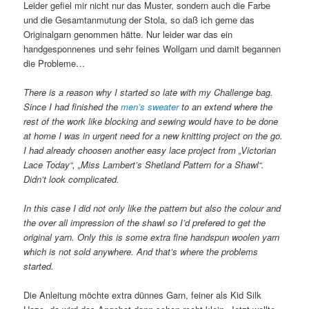
Leider gefiel mir nicht nur das Muster, sondern auch die Farbe
und die Gesamtanmutung der Stola, so daß ich gerne das
Originalgarn genommen hätte. Nur leider war das ein
handgesponnenes und sehr feines Wollgarn und damit begannen
die Probleme…
There is a reason why I started so late with my Challenge bag.
Since I had finished the
men’s sweater
to an extend where the
rest of the work like blocking and sewing would have to be done
at home I was in urgent need for a new knitting project on the go.
I had already choosen another easy lace project from „Victorian
Lace Today“, „Miss Lambert’s Shetland Pattern for a Shawl“.
Didn’t look complicated.
In this case I did not only like the pattern but also the colour and
the over all impression of the shawl so I’d prefered to get the
original yarn. Only this is some extra fine handspun woolen yarn
which is not sold anywhere. And that’s where the problems
started.
Die Anleitung möchte extra dünnes Garn, feiner als Kid Silk