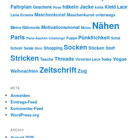
Fahrplan
häkeln
Jacke
Kleid
Lace
Geschenk
Hose
katia
Maschenkunst
Maschenkunst unterwegs
Lana Grossa
Nähen
Motivationsmonat
Meine Nähmode
Mütze
Paris
Pünktlichkeit
Puppe
Schal
Paris-Aachen Challenge
Socken
Sticken
Shopping
Stoff
Seide
Schnitt
Shirt
Stricken
Threads
Vogue
Tasche
Victorian Lace Today
Zeitschrift
Zug
Weihnachten
META
Anmelden
Eintrags-Feed
Kommentar-Feed
WordPress.org
ARCHIV
August 2026