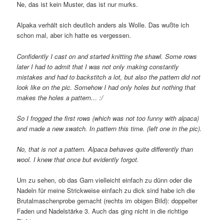
Ne, das ist kein Muster, das ist nur murks.
Alpaka verhält sich deutlich anders als Wolle. Das wußte ich
schon mal, aber ich hatte es vergessen.
Confidently I cast on and started knitting the shawl. Some rows
later I had to admit that I was not only making constantly
mistakes and had to backstitch a lot, but also the pattern did not
look like on the pic. Somehow I had only holes but nothing that
makes the holes a pattern… :/
So I frogged the first rows (which was not too funny with alpaca)
and made a new swatch. In pattern this time. (left one in the pic).
No, that is not a pattern. Alpaca behaves quite differently than
wool. I knew that once but evidently forgot.
Um zu sehen, ob das Garn vielleicht einfach zu dünn oder die
Nadeln für meine Strickweise einfach zu dick sind habe ich die
Brutalmaschenprobe gemacht (rechts im obigen Bild): doppelter
Faden und Nadelstärke 3. Auch das ging nicht in die richtige