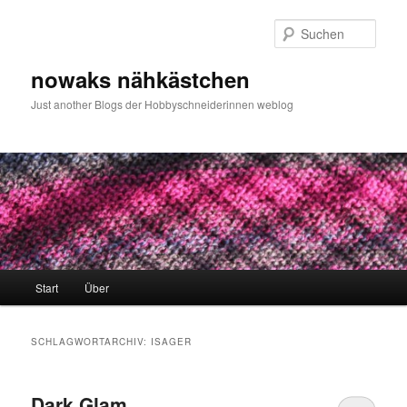
Zum
Zum
primären
sekundären
Such
Inhalt
Inhalt
springen
springen
nowaks nähkästchen
Just another Blogs der Hobbyschneiderinnen weblog
Hauptmenü
Start
Über
SCHLAGWORTARCHIV:
ISAGER
Dark Glam