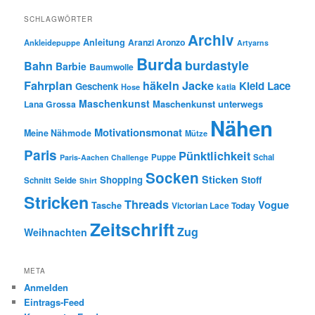
SCHLAGWÖRTER
Archiv
Anleitung
Aranzi Aronzo
Ankleidepuppe
Artyarns
Burda
burdastyle
Bahn
Barbie
Baumwolle
Fahrplan
häkeln
Jacke
Kleid
Lace
Geschenk
Hose
katia
Maschenkunst
Maschenkunst unterwegs
Lana Grossa
Nähen
Motivationsmonat
Meine Nähmode
Mütze
Paris
Pünktlichkeit
Puppe
Schal
Paris-Aachen Challenge
Socken
Sticken
Shopping
Stoff
Seide
Schnitt
Shirt
Stricken
Threads
Vogue
Tasche
Victorian Lace Today
Zeitschrift
Zug
Weihnachten
META
Anmelden
Eintrags-Feed