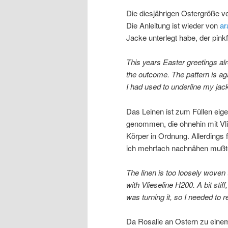
Die diesjährigen Ostergröße v
Die Anleitung ist wieder von
ar
Jacke unterlegt habe, der pink
This years Easter greetings al
the outcome. The pattern is a
I had used to underline my jacke
Das Leinen ist zum Füllen eige
genommen, die ohnehin mit Vli
Körper in Ordnung. Allerdings
ich mehrfach nachnähen mußt
The linen is too loosely woven 
with Vlieseline H200. A bit stiff
was turning it, so I needed t
Da Rosalie an Ostern zu einem