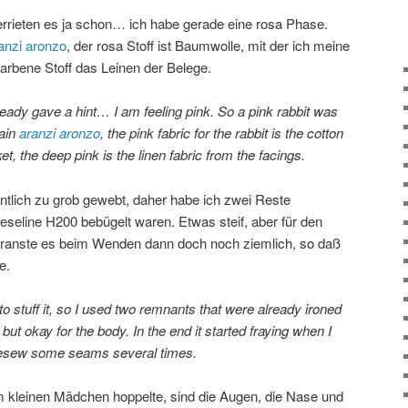
errieten es ja schon… ich habe gerade eine rosa Phase.
anzi aronzo
, der rosa Stoff ist Baumwolle, mit der ich meine
farbene Stoff das Leinen der Belege.
ready gave a hint… I am feeling pink. So a pink rabbit was
gain
aranzi aronzo
, the pink fabric for the rabbit is the cotton
t, the deep pink is the linen fabric from the facings.
ntlich zu grob gewebt, daher habe ich zwei Reste
eseline H200 bebügelt waren. Etwas steif, aber für den
 franste es beim Wenden dann doch noch ziemlich, so daß
e.
to stuff it, so I used two remnants that were already ironed
, but okay for the body. In the end it started fraying when I
o resew some seams several times.
 kleinen Mädchen hoppelte, sind die Augen, die Nase und