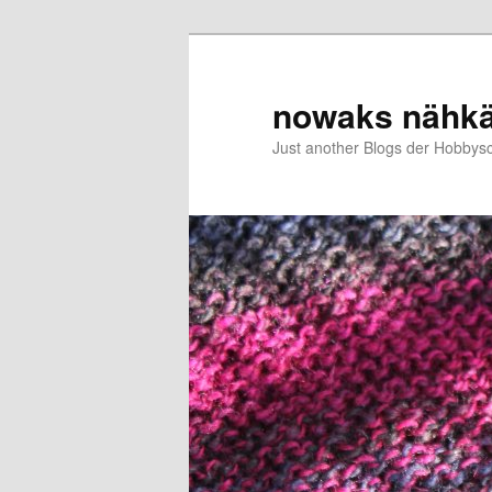
Zum
Zum
primären
sekundären
Inhalt
Inhalt
nowaks nähk
springen
springen
Just another Blogs der Hobbys