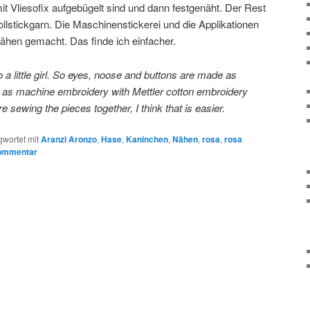
mit Vliesofix aufgebügelt sind und dann festgenäht. Der Rest
ollstickgarn. Die Maschinenstickerei und die Applikationen
en gemacht. Das finde ich einfacher.
 a little girl. So eyes, noose and buttons are made as
 as machine embroidery with Mettler cotton embroidery
 sewing the pieces together, I think that is easier.
gwortet mit
Aranzi Aronzo
,
Hase
,
Kaninchen
,
Nähen
,
rosa
,
rosa
Kommentar