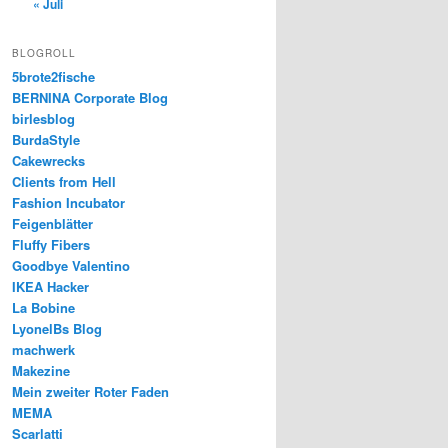
« Juli
BLOGROLL
5brote2fische
BERNINA Corporate Blog
birlesblog
BurdaStyle
Cakewrecks
Clients from Hell
Fashion Incubator
Feigenblätter
Fluffy Fibers
Goodbye Valentino
IKEA Hacker
La Bobine
LyonelBs Blog
machwerk
Makezine
Mein zweiter Roter Faden
MEMA
Scarlatti