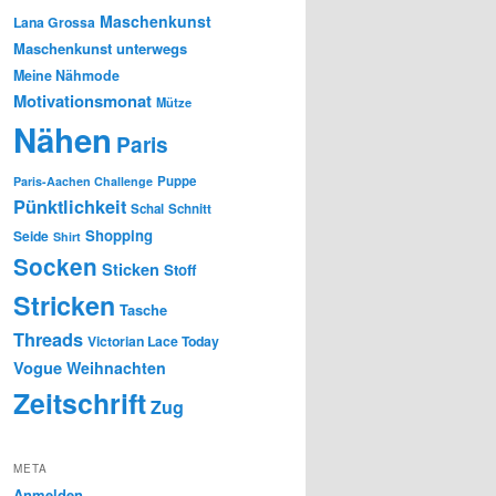
Maschenkunst
Lana Grossa
Maschenkunst unterwegs
Meine Nähmode
Motivationsmonat
Mütze
Nähen
Paris
Puppe
Paris-Aachen Challenge
Pünktlichkeit
Schal
Schnitt
Shopping
Seide
Shirt
Socken
Sticken
Stoff
Stricken
Tasche
Threads
Victorian Lace Today
Vogue
Weihnachten
Zeitschrift
Zug
META
Anmelden