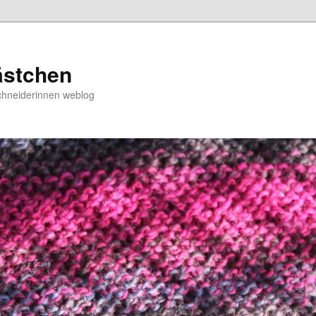
ästchen
chneiderinnen weblog