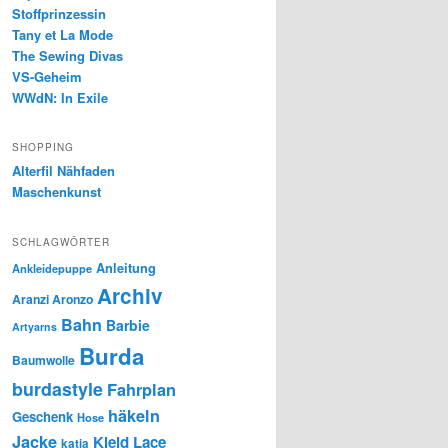
Stoffprinzessin
Tany et La Mode
The Sewing Divas
VS-Geheim
WWdN: In Exile
SHOPPING
Alterfil Nähfaden
Maschenkunst
SCHLAGWÖRTER
Anleitung
Ankleidepuppe
Archiv
Aranzi Aronzo
Bahn
Barbie
Artyarns
Burda
Baumwolle
burdastyle
Fahrplan
häkeln
Geschenk
Hose
Jacke
Kleid
Lace
katia