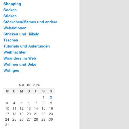
Shopping
Socken
Sticken
Stöckchen/Memes und andere
Webaktionen
Stricken und Häkeln
Taschen
Tutorials und Anleitungen
Weihnachten
Woanders im Web
Wohnen und Deko
Wolliges
AUGUST 2026
M
D
M
D
F
S
S
1
2
3
4
5
6
7
8
9
10
11
12
13
14
15
16
17
18
19
20
21
22
23
24
25
26
27
28
29
30
31