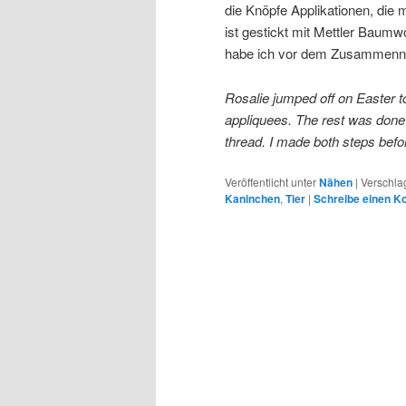
die Knöpfe Applikationen, die 
ist gestickt mit Mettler Baumw
habe ich vor dem Zusammennäh
Rosalie jumped off on Easter to
appliquees. The rest was done
thread. I made both steps before
Veröffentlicht unter
Nähen
|
Verschla
Kaninchen
,
Tier
|
Schreibe einen 