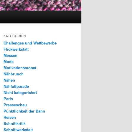
KATEGORIEN
Challenges und Wettbewerbe
Flickwerkstatt
Messen
Mode
Motivationsmonat
Nähbrunch
Nähen
Nähfußparade
Nicht kategorisiert
Paris
Presseschau
Pünktlichkeit der Bahn
Reisen
Schnittkritik
Schnittwerkstatt