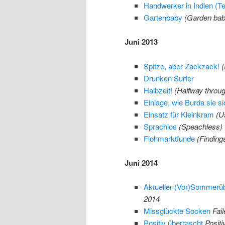
Handwerker in Indien (Tei
Gartenbaby
(Garden bab
Juni 2013
Spitze, aber Zackzack!
(
Drunken Surfer
Halbzeit!
(Halfway throug
Einlage, wie Burda sie sic
Einsatz für Kleinkram
(U
Sprachlos
(Speachless)
Flohmarktfunde
(Finding
Juni 2014
Aktueller (Vor)Sommerüb
2014
Missglückte Socken
Fai
Positiv überrascht
Positi