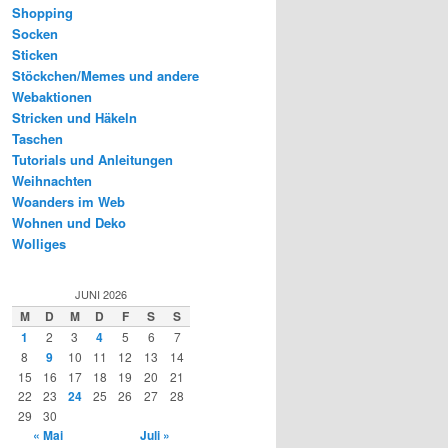
Shopping
Socken
Sticken
Stöckchen/Memes und andere
Webaktionen
Stricken und Häkeln
Taschen
Tutorials und Anleitungen
Weihnachten
Woanders im Web
Wohnen und Deko
Wolliges
JUNI 2026
M
D
M
D
F
S
S
1
2
3
4
5
6
7
8
9
10
11
12
13
14
15
16
17
18
19
20
21
22
23
24
25
26
27
28
29
30
« Mai
Juli »