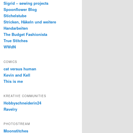
Sigrid – sewing projects
Spoonflower Blog
Stichelstube
Stricken, Häkeln und weitere
Handarbeiten
The Budget Fashionista
True Stitches
WWdN
COMICS
cat versus human
Kevin and Kell
This is me
KREATIVE COMMUNITIES
Hobbyschneiderin24
Ravelry
PHOTOSTREAM
Moonstitches