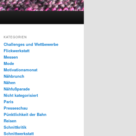
KATEGORIEN
Challenges und Wettbewerbe
Flickwerkstatt
Messen
Mode
Motivationsmonat
Nähbrunch
Nähen
Nähfußparade
Nicht kategorisiert
Paris
Presseschau
Pünktlichkeit der Bahn
Reisen
Schnittkritik
Schnittwerkstatt