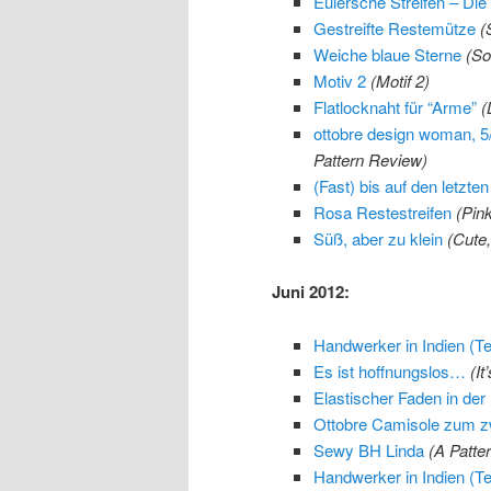
Eulersche Streifen – Die
Gestreifte Restemütze
(
Weiche blaue Sterne
(So
Motiv 2
(Motif 2)
Flatlocknaht für “Arme”
(
ottobre design woman, 5
Pattern Review)
(Fast) bis auf den letzte
Rosa Restestreifen
(Pink
Süß, aber zu klein
(Cute,
Juni 2012:
Handwerker in Indien (Tei
Es ist hoffnungslos…
(I
Elastischer Faden in der
Ottobre Camisole zum z
Sewy BH Linda
(A Patte
Handwerker in Indien (Tei