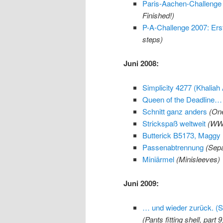
Paris-Aachen-Challenge 2
Finished!)
P-A-Challenge 2007: Erste
steps)
Juni 2008:
Simplicity 4277 (Khaliah A
Queen of the Deadline…
Schnitt ganz anders
(One
Strickspaß weltweit
(WW
Butterick B5173, Maggy
Passenabtrennung
(Sepa
Miniärmel
(Minisleeves)
Juni 2009:
… und wieder zurück. (S
(Pants fitting shell, part 9