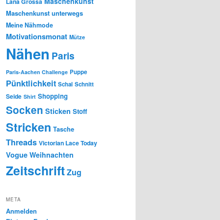
Maschenkunst
Lana Grossa
Maschenkunst unterwegs
Meine Nähmode
Motivationsmonat
Mütze
Nähen
Paris
Puppe
Paris-Aachen Challenge
Pünktlichkeit
Schal
Schnitt
Shopping
Seide
Shirt
Socken
Sticken
Stoff
Stricken
Tasche
Threads
Victorian Lace Today
Vogue
Weihnachten
Zeitschrift
Zug
META
Anmelden