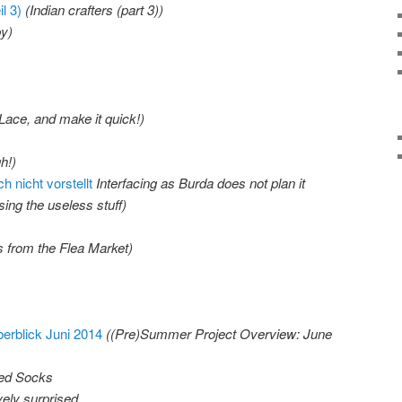
l 3)
(Indian crafters (part 3))
y)
Lace, and make it quick!)
h!)
h nicht vorstellt
Interfacing as Burda does not plan it
sing the useless stuff)
s from the Flea Market)
erblick Juni 2014
((Pre)Summer Project Overview: June
led Socks
vely surprised