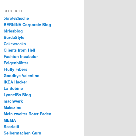
BLOGROLL
5brote2fische
BERNINA Corporate Blog
birlesblog
BurdaStyle
Cakewrecks
Clients from Hell
Fashion Incubator
Feigenblätter
Fluffy Fibers
Goodbye Valentino
IKEA Hacker
La Bobine
LyonelBs Blog
machwerk
Makezine
Mein zweiter Roter Faden
MEMA
Scarlatti
Selbermachen Guru