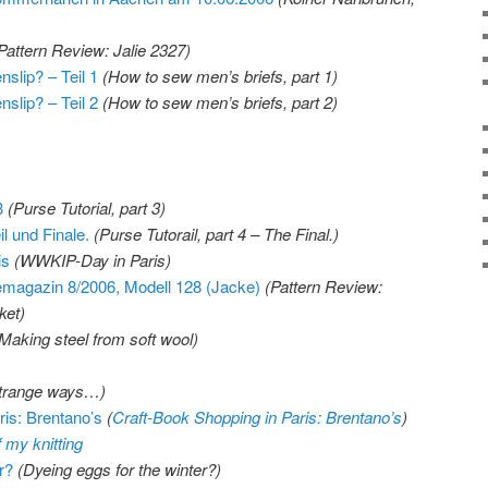
Pattern Review: Jalie 2327)
slip? – Teil 1
(How to sew men’s briefs, part 1)
slip? – Teil 2
(How to sew men’s briefs, part 2)
3
(Purse Tutorial, part 3)
il und Finale.
(Purse Tutorail, part 4 – The Final.)
is
(WWKIP-Day in Paris)
demagazin 8/2006, Modell 128 (Jacke)
(Pattern Review:
ket)
Making steel from soft wool)
trange ways…)
is: Brentano’s
(
Craft-Book Shopping in Paris: Brentano’s
)
 my knitting
r?
(Dyeing eggs for the winter?)