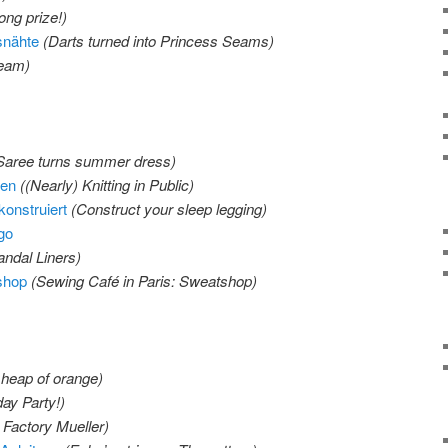
ng prize!
)
snähte
(
Darts turned into Princess Seams
)
Seam
)
Saree turns summer dress
)
ken
(
(Nearly) Knitting in Public
)
onstruiert
(
Construct your sleep legging
)
go
andal Liners
)
tshop
(
Sewing Café in Paris: Sweatshop
)
 heap of orange)
day Party!)
 Factory Mueller)