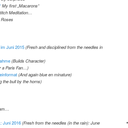
“
My first „Macarons“
titch Meditation…
h Roses
k im Juni 2015
(Fresh and disciplined from the needles in
nahme
(Builds Character)
r a Paris Fan…)
einformat
(And again blue en minature)
g the bull by the horns)
kram…
: Juni 2016
(Fresh from the needles (in the rain): June