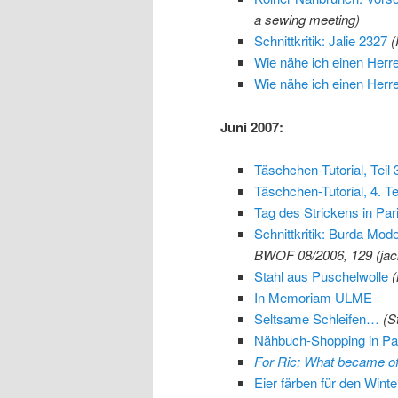
a sewing meeting)
Schnittkritik: Jalie 2327
(
Wie nähe ich einen Herren
Wie nähe ich einen Herren
Juni 2007:
Täschchen-Tutorial, Teil 
Täschchen-Tutorial, 4. Te
Tag des Strickens in Par
Schnittkritik: Burda Mo
BWOF 08/2006, 129 (jac
Stahl aus Puschelwolle
(
In Memoriam ULME
Seltsame Schleifen…
(S
Nähbuch-Shopping in Par
For Ric: What became of
Eier färben für den Winte