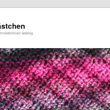
ästchen
chneiderinnen weblog