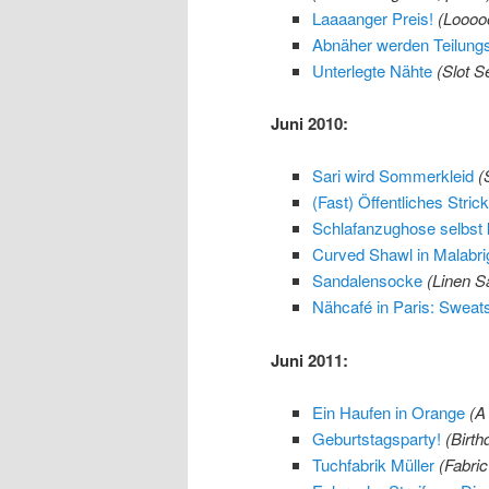
Laaaanger Preis!
(
Looooo
Abnäher werden Teilung
Unterlegte Nähte
(
Slot 
Juni 2010:
Sari wird Sommerkleid
(
(Fast) Öffentliches Stric
Schlafanzughose selbst k
Curved Shawl in Malabri
Sandalensocke
(
Linen S
Nähcafé in Paris: Swea
Juni 2011:
Ein Haufen in Orange
(A
Geburtstagsparty!
(Birth
Tuchfabrik Müller
(Fabric