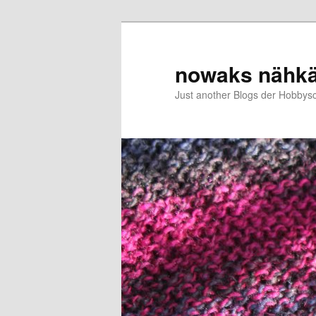
Zum
Zum
primären
sekundären
Inhalt
Inhalt
nowaks nähk
springen
springen
Just another Blogs der Hobbys