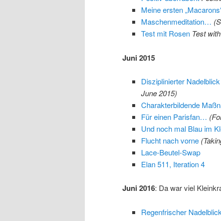
Meine ersten „Macarons
Maschenmeditation…
(S
Test mit Rosen
Test wit
Juni 2015
Disziplinierter Nadelblic
June 2015)
Charakterbildende Maß
Für einen Parisfan…
(Fo
Und noch mal Blau im Kl
Flucht nach vorne
(Takin
Lace-Beutel-Swap
Elan 511, Iteration 4
Juni 2016
: Da war viel Klein
Regenfrischer Nadelblick