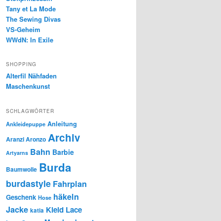
Tany et La Mode
The Sewing Divas
VS-Geheim
WWdN: In Exile
SHOPPING
Alterfil Nähfaden
Maschenkunst
SCHLAGWÖRTER
Anleitung
Ankleidepuppe
Archiv
Aranzi Aronzo
Bahn
Barbie
Artyarns
Burda
Baumwolle
burdastyle
Fahrplan
häkeln
Geschenk
Hose
Jacke
Kleid
Lace
katia