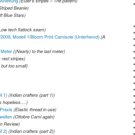
 Anleitung
(Euler’s stripes – The pattern)
Striped Beanie)
ft Blue Stars)
Low tech flatlock seam)
/2009, Modell 1/Bloom Print Camisole (Unterhemd)
(A
n Meter
((Nearly) to the last meter)
 rest stripes)
 but too small)
l 1)
(Indian crafters (part 1))
t’s hopeless….)
 Praxis
(Elastic thread in use)
weiten
(Ottobre Cami again)
rn Review)
l 2)
(Indian crafters (part 2))