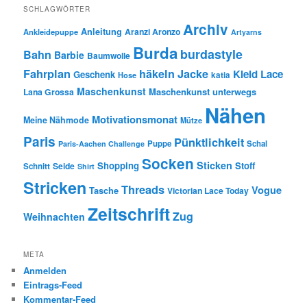
SCHLAGWÖRTER
Archiv
Anleitung
Aranzi Aronzo
Ankleidepuppe
Artyarns
Burda
burdastyle
Bahn
Barbie
Baumwolle
Fahrplan
häkeln
Jacke
Kleid
Lace
Geschenk
Hose
katia
Maschenkunst
Maschenkunst unterwegs
Lana Grossa
Nähen
Motivationsmonat
Meine Nähmode
Mütze
Paris
Pünktlichkeit
Puppe
Schal
Paris-Aachen Challenge
Socken
Sticken
Shopping
Stoff
Seide
Schnitt
Shirt
Stricken
Threads
Vogue
Tasche
Victorian Lace Today
Zeitschrift
Zug
Weihnachten
META
Anmelden
Eintrags-Feed
Kommentar-Feed