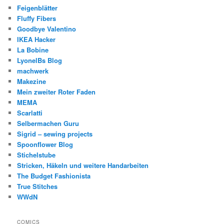
Feigenblätter
Fluffy Fibers
Goodbye Valentino
IKEA Hacker
La Bobine
LyonelBs Blog
machwerk
Makezine
Mein zweiter Roter Faden
MEMA
Scarlatti
Selbermachen Guru
Sigrid – sewing projects
Spoonflower Blog
Stichelstube
Stricken, Häkeln und weitere Handarbeiten
The Budget Fashionista
True Stitches
WWdN
COMICS