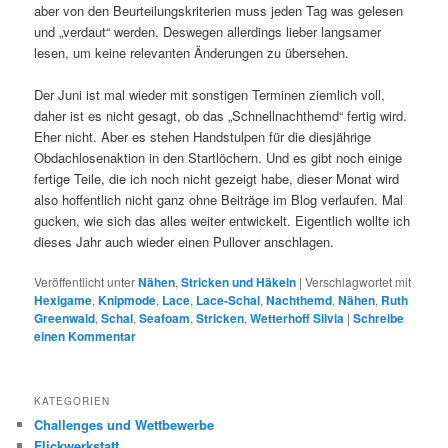
aber von den Beurteilungskriterien muss jeden Tag was gelesen
und „verdaut“ werden. Deswegen allerdings lieber langsamer
lesen, um keine relevanten Änderungen zu übersehen.
Der Juni ist mal wieder mit sonstigen Terminen ziemlich voll,
daher ist es nicht gesagt, ob das „Schnellnachthemd“ fertig wird.
Eher nicht. Aber es stehen Handstulpen für die diesjährige
Obdachlosenaktion in den Startlöchern. Und es gibt noch einige
fertige Teile, die ich noch nicht gezeigt habe, dieser Monat wird
also hoffentlich nicht ganz ohne Beiträge im Blog verlaufen. Mal
gucken, wie sich das alles weiter entwickelt. Eigentlich wollte ich
dieses Jahr auch wieder einen Pullover anschlagen.
Veröffentlicht unter
Nähen
,
Stricken und Häkeln
|
Verschlagwortet mit
Hexigame
,
Knipmode
,
Lace
,
Lace-Schal
,
Nachthemd
,
Nähen
,
Ruth
Greenwald
,
Schal
,
Seafoam
,
Stricken
,
Wetterhoff Silvia
|
Schreibe
einen Kommentar
KATEGORIEN
Challenges und Wettbewerbe
Flickwerkstatt