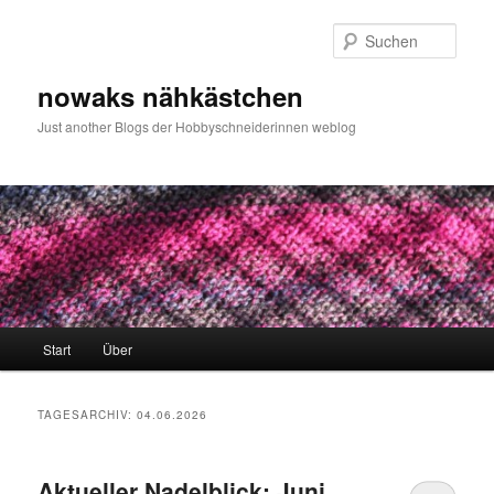
Zum
Zum
primären
sekundären
Such
Inhalt
Inhalt
springen
springen
nowaks nähkästchen
Just another Blogs der Hobbyschneiderinnen weblog
Hauptmenü
Start
Über
TAGESARCHIV:
04.06.2026
Aktueller Nadelblick: Juni