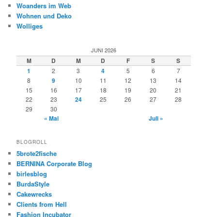
Woanders im Web
Wohnen und Deko
Wolliges
JUNI 2026
M
D
M
D
F
S
S
1
2
3
4
5
6
7
8
9
10
11
12
13
14
15
16
17
18
19
20
21
22
23
24
25
26
27
28
29
30
« Mai
Juli »
BLOGROLL
5brote2fische
BERNINA Corporate Blog
birlesblog
BurdaStyle
Cakewrecks
Clients from Hell
Fashion Incubator