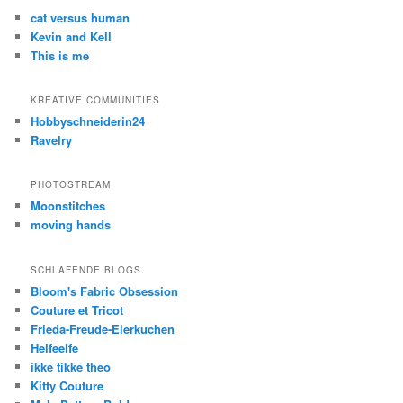
cat versus human
Kevin and Kell
This is me
KREATIVE COMMUNITIES
Hobbyschneiderin24
Ravelry
PHOTOSTREAM
Moonstitches
moving hands
SCHLAFENDE BLOGS
Bloom's Fabric Obsession
Couture et Tricot
Frieda-Freude-Eierkuchen
Helfeelfe
ikke tikke theo
Kitty Couture