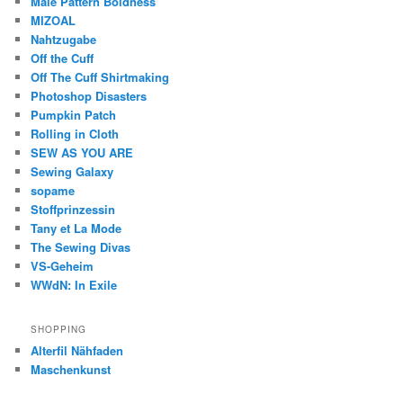
Male Pattern Boldness
MIZOAL
Nahtzugabe
Off the Cuff
Off The Cuff Shirtmaking
Photoshop Disasters
Pumpkin Patch
Rolling in Cloth
SEW AS YOU ARE
Sewing Galaxy
sopame
Stoffprinzessin
Tany et La Mode
The Sewing Divas
VS-Geheim
WWdN: In Exile
SHOPPING
Alterfil Nähfaden
Maschenkunst