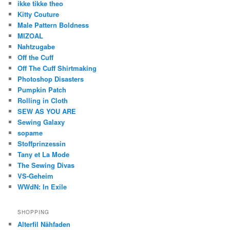
ikke tikke theo
Kitty Couture
Male Pattern Boldness
MIZOAL
Nahtzugabe
Off the Cuff
Off The Cuff Shirtmaking
Photoshop Disasters
Pumpkin Patch
Rolling in Cloth
SEW AS YOU ARE
Sewing Galaxy
sopame
Stoffprinzessin
Tany et La Mode
The Sewing Divas
VS-Geheim
WWdN: In Exile
SHOPPING
Alterfil Nähfaden