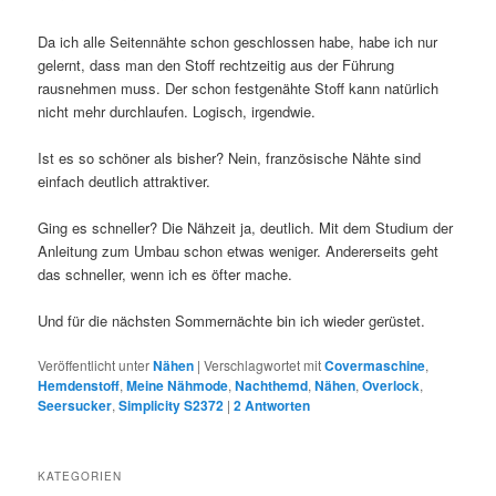
Da ich alle Seitennähte schon geschlossen habe, habe ich nur
gelernt, dass man den Stoff rechtzeitig aus der Führung
rausnehmen muss. Der schon festgenähte Stoff kann natürlich
nicht mehr durchlaufen. Logisch, irgendwie.
Ist es so schöner als bisher? Nein, französische Nähte sind
einfach deutlich attraktiver.
Ging es schneller? Die Nähzeit ja, deutlich. Mit dem Studium der
Anleitung zum Umbau schon etwas weniger. Andererseits geht
das schneller, wenn ich es öfter mache.
Und für die nächsten Sommernächte bin ich wieder gerüstet.
Veröffentlicht unter
Nähen
|
Verschlagwortet mit
Covermaschine
,
Hemdenstoff
,
Meine Nähmode
,
Nachthemd
,
Nähen
,
Overlock
,
Seersucker
,
Simplicity S2372
|
2
Antworten
KATEGORIEN