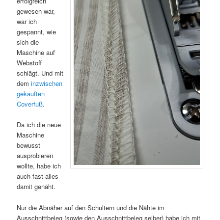
erfolgreich
gewesen war,
war ich
gespannt, wie
sich die
Maschine auf
Webstoff
schlägt. Und mit
dem
inzwischen
gekauften
Coverfuß
.
Da ich die neue
Maschine
bewusst
ausprobieren
wollte, habe ich
auch fast alles
damit genäht.
Nur die Abnäher auf den Schultern und die Nähte im
Ausschnittbeleg (sowie den Ausschnittbeleg selber) habe ich mit