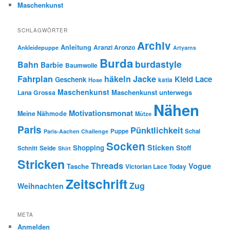
Maschenkunst
SCHLAGWÖRTER
Archiv
Anleitung
Aranzi Aronzo
Ankleidepuppe
Artyarns
Burda
burdastyle
Bahn
Barbie
Baumwolle
Fahrplan
häkeln
Jacke
Kleid
Lace
Geschenk
Hose
katia
Maschenkunst
Maschenkunst unterwegs
Lana Grossa
Nähen
Motivationsmonat
Meine Nähmode
Mütze
Paris
Pünktlichkeit
Puppe
Schal
Paris-Aachen Challenge
Socken
Sticken
Shopping
Stoff
Seide
Schnitt
Shirt
Stricken
Threads
Vogue
Tasche
Victorian Lace Today
Zeitschrift
Zug
Weihnachten
META
Anmelden