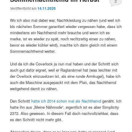
2
Veröffentlicht am
14.11.2025
Wo ich also mal dabei war, Nachtkleidung zu nähen (und weil ich
bis nächsten Sommer garantiert wieder vergessen habe, dass ich
mindestens ein Nachthemd mehr brauche und wenn ich es
merke, ist es wieder zu spät, noch rechtzeitig eines zu nähen,
bevor es wieder kühler wird), machte ich dann gleich mit einem
Sommernachthemd weiter.
Und da ich die Coverlock ja nun mal haben und der Schnitt sich
auch gut dafür eignet, weil er Raglanärmel hat (was leichter mit
der Overlock einzusetzen ist, als eine runde Armkugel), habe ich
auch die Maschine ausgepackt mit dem Plan, das Nachthemd
weitgehend damit zu nähen.
Den Schnitt
hatte ich 2014 schon mal als Nachthemd
genäht. Ich
hatte ihn aus „Meine Nähmode“, eigentlich ist es aber Simplicity
2372. Also gewesen. In diesem Fall doch nachvollziehbar, dass
es den Schnitt nicht mehr gibt.
Abgesehen davon, dass er zu lang war, hatte er gepasst (und