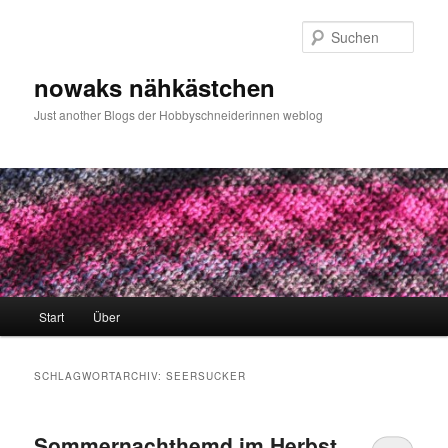
Zum
Zum
primären
sekundären
Such
Inhalt
Inhalt
springen
springen
nowaks nähkästchen
Just another Blogs der Hobbyschneiderinnen weblog
Hauptmenü
Start
Über
SCHLAGWORTARCHIV:
SEERSUCKER
Sommernachthemd im Herbst