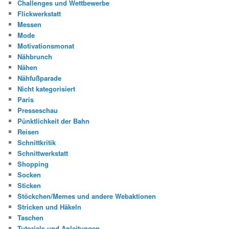
Challenges und Wettbewerbe
Flickwerkstatt
Messen
Mode
Motivationsmonat
Nähbrunch
Nähen
Nähfußparade
Nicht kategorisiert
Paris
Presseschau
Pünktlichkeit der Bahn
Reisen
Schnittkritik
Schnittwerkstatt
Shopping
Socken
Sticken
Stöckchen/Memes und andere Webaktionen
Stricken und Häkeln
Taschen
Tutorials und Anleitungen