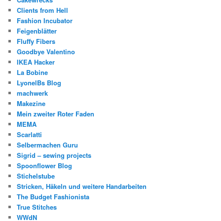
Clients from Hell
Fashion Incubator
Feigenblätter
Fluffy Fibers
Goodbye Valentino
IKEA Hacker
La Bobine
LyonelBs Blog
machwerk
Makezine
Mein zweiter Roter Faden
MEMA
Scarlatti
Selbermachen Guru
Sigrid – sewing projects
Spoonflower Blog
Stichelstube
Stricken, Häkeln und weitere Handarbeiten
The Budget Fashionista
True Stitches
WWdN