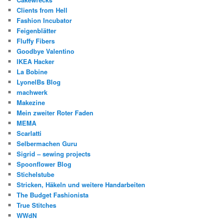
Clients from Hell
Fashion Incubator
Feigenblätter
Fluffy Fibers
Goodbye Valentino
IKEA Hacker
La Bobine
LyonelBs Blog
machwerk
Makezine
Mein zweiter Roter Faden
MEMA
Scarlatti
Selbermachen Guru
Sigrid – sewing projects
Spoonflower Blog
Stichelstube
Stricken, Häkeln und weitere Handarbeiten
The Budget Fashionista
True Stitches
WWdN