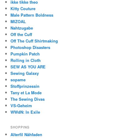
ikke tikke theo
Kitty Couture
Male Pattern Boldness
MIZOAL
Nahtzugabe
Off the Cuff
Off The Cuff Shirtmaking
Photoshop Disasters
Pumpkin Patch
Rolling in Cloth
SEW AS YOU ARE
Sewing Galaxy
sopame
Stoffprinzessin
Tany et La Mode
The Sewing Divas
VS-Geheim
WWdN: In Exile
SHOPPING
Alterfil Nähfaden