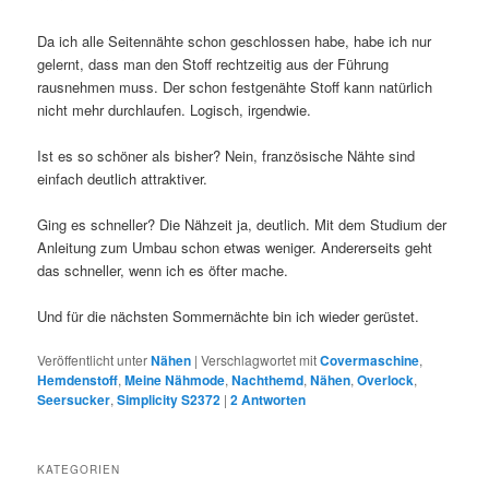
Da ich alle Seitennähte schon geschlossen habe, habe ich nur
gelernt, dass man den Stoff rechtzeitig aus der Führung
rausnehmen muss. Der schon festgenähte Stoff kann natürlich
nicht mehr durchlaufen. Logisch, irgendwie.
Ist es so schöner als bisher? Nein, französische Nähte sind
einfach deutlich attraktiver.
Ging es schneller? Die Nähzeit ja, deutlich. Mit dem Studium der
Anleitung zum Umbau schon etwas weniger. Andererseits geht
das schneller, wenn ich es öfter mache.
Und für die nächsten Sommernächte bin ich wieder gerüstet.
Veröffentlicht unter
Nähen
|
Verschlagwortet mit
Covermaschine
,
Hemdenstoff
,
Meine Nähmode
,
Nachthemd
,
Nähen
,
Overlock
,
Seersucker
,
Simplicity S2372
|
2
Antworten
KATEGORIEN