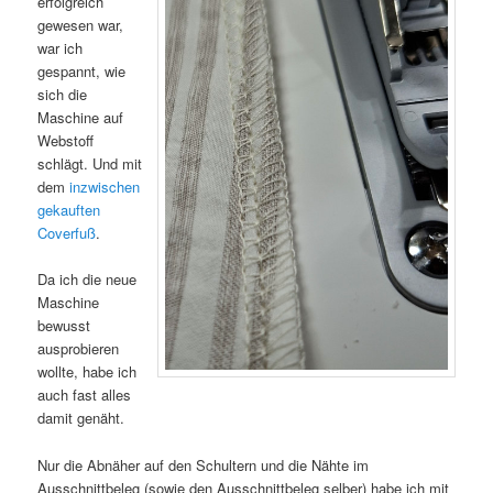
erfolgreich
gewesen war,
war ich
gespannt, wie
sich die
Maschine auf
Webstoff
schlägt. Und mit
dem
inzwischen
gekauften
Coverfuß
.
Da ich die neue
Maschine
bewusst
ausprobieren
wollte, habe ich
auch fast alles
damit genäht.
Nur die Abnäher auf den Schultern und die Nähte im
Ausschnittbeleg (sowie den Ausschnittbeleg selber) habe ich mit