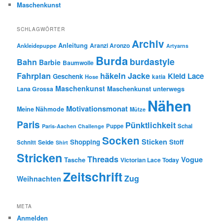
Maschenkunst
SCHLAGWÖRTER
Archiv
Anleitung
Aranzi Aronzo
Ankleidepuppe
Artyarns
Burda
burdastyle
Bahn
Barbie
Baumwolle
Fahrplan
häkeln
Jacke
Kleid
Lace
Geschenk
Hose
katia
Maschenkunst
Maschenkunst unterwegs
Lana Grossa
Nähen
Motivationsmonat
Meine Nähmode
Mütze
Paris
Pünktlichkeit
Puppe
Schal
Paris-Aachen Challenge
Socken
Sticken
Shopping
Stoff
Seide
Schnitt
Shirt
Stricken
Threads
Vogue
Tasche
Victorian Lace Today
Zeitschrift
Zug
Weihnachten
META
Anmelden