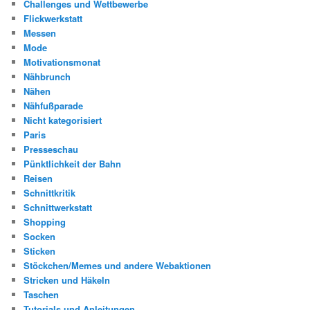
Challenges und Wettbewerbe
Flickwerkstatt
Messen
Mode
Motivationsmonat
Nähbrunch
Nähen
Nähfußparade
Nicht kategorisiert
Paris
Presseschau
Pünktlichkeit der Bahn
Reisen
Schnittkritik
Schnittwerkstatt
Shopping
Socken
Sticken
Stöckchen/Memes und andere Webaktionen
Stricken und Häkeln
Taschen
Tutorials und Anleitungen