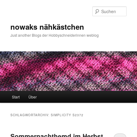
Zum
Zum
primären
sekundären
Such
Inhalt
Inhalt
springen
springen
nowaks nähkästchen
Just another Blogs der Hobbyschneiderinnen weblog
Hauptmenü
Start
Über
SCHLAGWORTARCHIV:
SIMPLICITY S2372
Sommernachthemd im Herbst