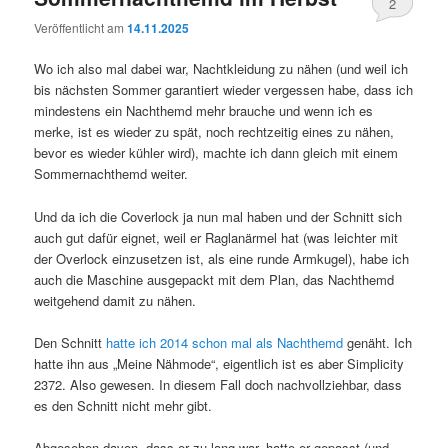
2
Veröffentlicht am
14.11.2025
Wo ich also mal dabei war, Nachtkleidung zu nähen (und weil ich
bis nächsten Sommer garantiert wieder vergessen habe, dass ich
mindestens ein Nachthemd mehr brauche und wenn ich es
merke, ist es wieder zu spät, noch rechtzeitig eines zu nähen,
bevor es wieder kühler wird), machte ich dann gleich mit einem
Sommernachthemd weiter.
Und da ich die Coverlock ja nun mal haben und der Schnitt sich
auch gut dafür eignet, weil er Raglanärmel hat (was leichter mit
der Overlock einzusetzen ist, als eine runde Armkugel), habe ich
auch die Maschine ausgepackt mit dem Plan, das Nachthemd
weitgehend damit zu nähen.
Den Schnitt
hatte ich 2014 schon mal als Nachthemd
genäht. Ich
hatte ihn aus „Meine Nähmode“, eigentlich ist es aber Simplicity
2372. Also gewesen. In diesem Fall doch nachvollziehbar, dass
es den Schnitt nicht mehr gibt.
Abgesehen davon, dass er zu lang war, hatte er gepasst (und