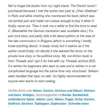
Not to forget the books from my night stand. The French novel I
purchased because I met the author last year at „Chez Gladines“
in Paris and while chatting she mentioned the book (which was
not printed yet) and made me curious enough to buy it when It
finally came out. Then it took me a while to find the time to read
it. (Meanwhile the German translation was available also.) It’s
part love story and partly tells a bit about politics at the area of
the late communism in Bulgaria (which is something I hardly
know anything about). It ready nicely but it seems as if the
author could finally not decide if she wanted the focus on the
private love story or the political story. My non-fiction book is
from Threads and I got it for free with my Threads archive DVD.
It’s written for beginners who want to sew and is written in a not
complicated language but the same time very structured. Seldom
seen handled that topic so well. So highly recommended for
anyone who wants to start sewing.
Veröffentlicht unter
Nähen
,
Socken
,
Stricken und Häkeln
,
Wohnen
und Deko
,
Wolliges
|
Verschlagwortet mit
Barbie
,
Barbiekleid
,
estländische Spitze
,
häkeln
,
Lace
,
Nähen
,
Puppe
,
Schal
,
Socken
,
Stoffrest
,
Stricken
,
Topflappen
,
Zopfmuster
|
Schreibe einen