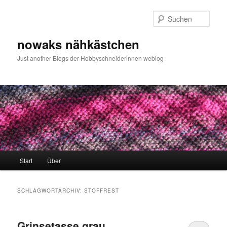
Zum
Zum
primären
sekundären
Such
Inhalt
Inhalt
springen
springen
nowaks nähkästchen
Just another Blogs der Hobbyschneiderinnen weblog
Hauptmenü
Start
Über
SCHLAGWORTARCHIV:
STOFFREST
Grinsetasse grau