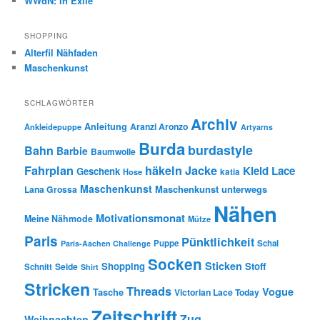
WWdN: In Exile
SHOPPING
Alterfil Nähfaden
Maschenkunst
SCHLAGWÖRTER
Archiv
Anleitung
Aranzi Aronzo
Ankleidepuppe
Artyarns
Burda
burdastyle
Bahn
Barbie
Baumwolle
Fahrplan
häkeln
Jacke
Kleid
Lace
Geschenk
Hose
katia
Maschenkunst
Maschenkunst unterwegs
Lana Grossa
Nähen
Motivationsmonat
Meine Nähmode
Mütze
Paris
Pünktlichkeit
Puppe
Schal
Paris-Aachen Challenge
Socken
Sticken
Shopping
Stoff
Seide
Schnitt
Shirt
Stricken
Threads
Vogue
Tasche
Victorian Lace Today
Zeitschrift
Zug
Weihnachten