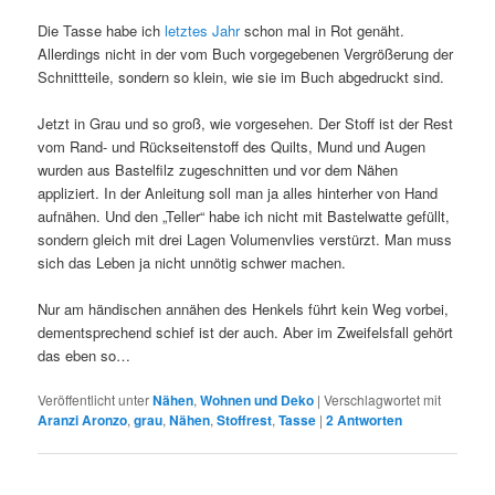
Die Tasse habe ich
letztes Jahr
schon mal in Rot genäht.
Allerdings nicht in der vom Buch vorgegebenen Vergrößerung der
Schnittteile, sondern so klein, wie sie im Buch abgedruckt sind.
Jetzt in Grau und so groß, wie vorgesehen. Der Stoff ist der Rest
vom Rand- und Rückseitenstoff des Quilts, Mund und Augen
wurden aus Bastelfilz zugeschnitten und vor dem Nähen
appliziert. In der Anleitung soll man ja alles hinterher von Hand
aufnähen. Und den „Teller“ habe ich nicht mit Bastelwatte gefüllt,
sondern gleich mit drei Lagen Volumenvlies verstürzt. Man muss
sich das Leben ja nicht unnötig schwer machen.
Nur am händischen annähen des Henkels führt kein Weg vorbei,
dementsprechend schief ist der auch. Aber im Zweifelsfall gehört
das eben so…
Veröffentlicht unter
Nähen
,
Wohnen und Deko
|
Verschlagwortet mit
Aranzi Aronzo
,
grau
,
Nähen
,
Stoffrest
,
Tasse
|
2
Antworten