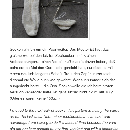
Socken bin ich um ein Paar weiter. Das Muster ist fast das
gleiche wie bei den letzten Zopfsocken (mit kleinen
Verbesserungen… einen Vorteil muß man ja davon haben, daß
beim ersten Mal das Garn nicht gereicht hat), nur diesmal mit
einem deutlich längeren Schaft. Trotz des Zopfmusters reicht
diesmal die Wolle auch wie gewohnt. Wer auch immer sich das
ausgedacht hatte… die Opal Sockenwolle die ich beim ersten
Versuch verwendet hatte lief ganz sicher nicht 420m auf 100g…
(Oder es waren keine 100g…)
I moved to the next pair of socks. The pattern is nearly the same
as for the last ones (with minor modifications… at least one
advantage from having to do it a second time because the yarn
did not run long enough on my first version) and with a longer leg