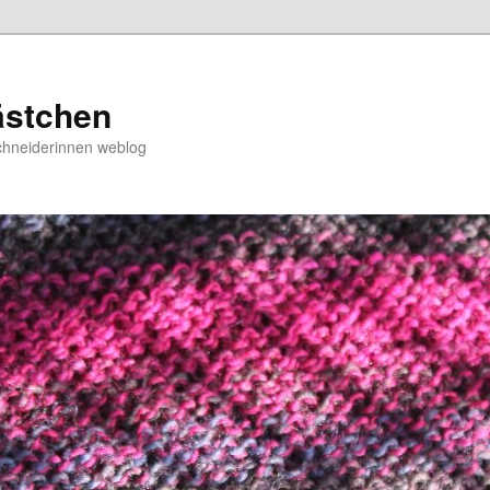
ästchen
chneiderinnen weblog