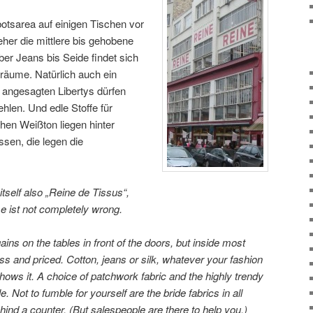
otsarea auf einigen Tischen vor
 eher die mittlere bis gehobene
er Jeans bis Seide findet sich
räume. Natürlich auch ein
 angesagten Libertys dürfen
ehlen. Und edle Stoffe für
chen Weißton liegen hinter
sen, die legen die
itself also „Reine de Tissus“,
e ist not completely wrong.
ns on the tables in front of the doors, but inside most
ass and priced. Cotton, jeans or silk, whatever your fashion
hows it. A choice of patchwork fabric and the highly trendy
e. Not to fumble for yourself are the bride fabrics in all
hind a counter. (But salespeople are there to help you.)