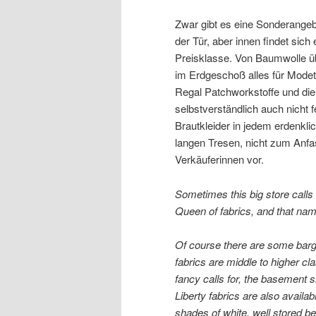
Zwar gibt es eine Sonderangeb
der Tür, aber innen findet sich
Preisklasse. Von Baumwolle üb
im Erdgeschoß alles für Modet
Regal Patchworkstoffe und die
selbstverständlich auch nicht f
Brautkleider in jedem erdenkli
langen Tresen, nicht zum Anfas
Verkäuferinnen vor.
Sometimes this big store calls 
Queen of fabrics, and that nam
Of course there are some bargai
fabrics are middle to higher cl
fancy calls for, the basement s
Liberty fabrics are also availabl
shades of white, well stored be