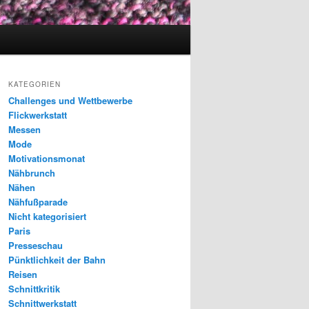
KATEGORIEN
Challenges und Wettbewerbe
Flickwerkstatt
Messen
Mode
Motivationsmonat
Nähbrunch
Nähen
Nähfußparade
Nicht kategorisiert
Paris
Presseschau
Pünktlichkeit der Bahn
Reisen
Schnittkritik
Schnittwerkstatt