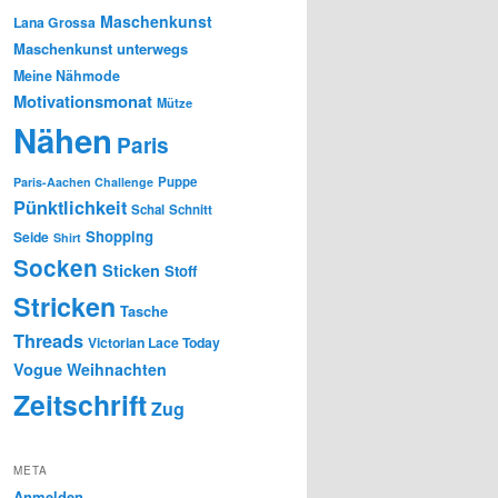
Maschenkunst
Lana Grossa
Maschenkunst unterwegs
Meine Nähmode
Motivationsmonat
Mütze
Nähen
Paris
Puppe
Paris-Aachen Challenge
Pünktlichkeit
Schal
Schnitt
Shopping
Seide
Shirt
Socken
Sticken
Stoff
Stricken
Tasche
Threads
Victorian Lace Today
Vogue
Weihnachten
Zeitschrift
Zug
META
Anmelden