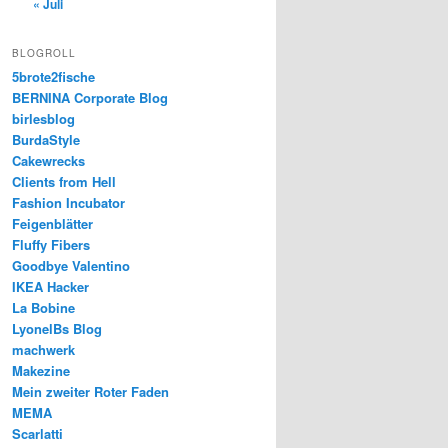
« Juli
BLOGROLL
5brote2fische
BERNINA Corporate Blog
birlesblog
BurdaStyle
Cakewrecks
Clients from Hell
Fashion Incubator
Feigenblätter
Fluffy Fibers
Goodbye Valentino
IKEA Hacker
La Bobine
LyonelBs Blog
machwerk
Makezine
Mein zweiter Roter Faden
MEMA
Scarlatti