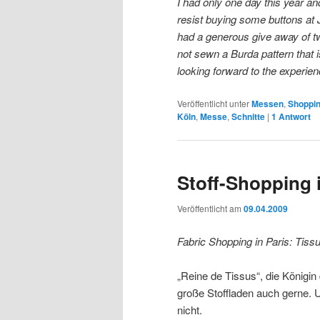
I had only one day this year an
resist buying some buttons at 
had a generous give away of two 
not sewn a Burda pattern that i
looking forward to the experien
Veröffentlicht unter
Messen
,
Shoppi
Köln
,
Messe
,
Schnitte
|
1
Antwort
Stoff-Shopping i
Veröffentlicht am
09.04.2009
Fabric Shopping in Paris: Tiss
„Reine de Tissus“, die Königin 
große Stoffladen auch gerne. 
nicht.