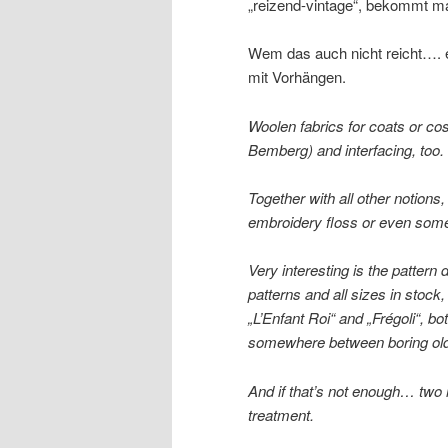
„reizend-vintage“, bekommt ma
Wem das auch nicht reicht…. 
mit Vorhängen.
Woolen fabrics for coats or cos
Bemberg) and interfacing, too.
Together with all other notions
embroidery floss or even some 
Very interesting is the pattern
patterns and all sizes in stock
„L’Enfant Roi“ and „Frégoli“, b
somewhere between boring old
And if that’s not enough… two
treatment.