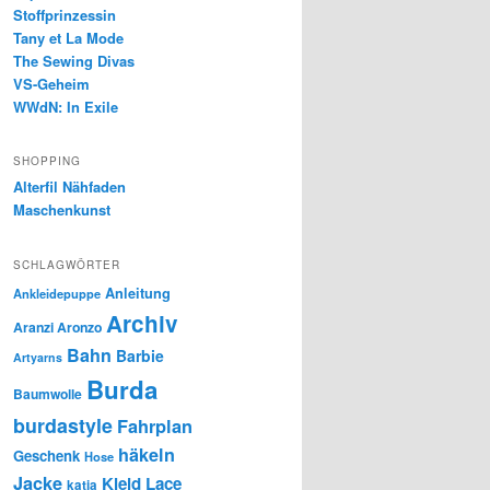
Stoffprinzessin
Tany et La Mode
The Sewing Divas
VS-Geheim
WWdN: In Exile
SHOPPING
Alterfil Nähfaden
Maschenkunst
SCHLAGWÖRTER
Anleitung
Ankleidepuppe
Archiv
Aranzi Aronzo
Bahn
Barbie
Artyarns
Burda
Baumwolle
burdastyle
Fahrplan
häkeln
Geschenk
Hose
Jacke
Kleid
Lace
katia