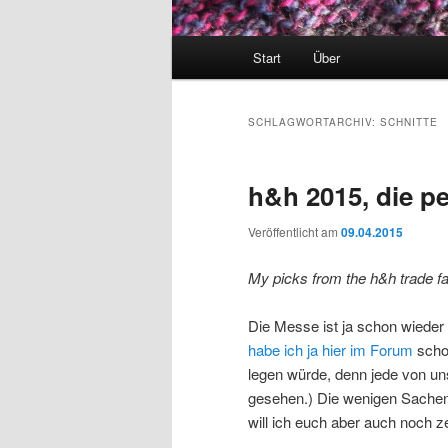
Hauptmenü
Start
Über
SCHLAGWORTARCHIV:
SCHNITTE
h&h 2015, die p
Veröffentlicht am
09.04.2015
My picks from the h&h trade fa
Die Messe ist ja schon wieder
habe ich ja hier im Forum
scho
legen würde, denn jede von un
gesehen.) Die wenigen Sachen
will ich euch aber auch noch z