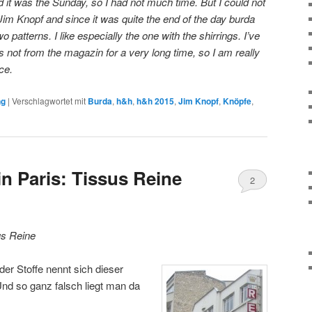
d it was the Sunday, so I had not much time. But I could not
Jim Knopf and since it was quite the end of the day burda
patterns. I like especially the one with the shirrings. I’ve
s not from the magazin for a very long time, so I am really
ce.
ng
|
Verschlagwortet mit
Burda
,
h&h
,
h&h 2015
,
Jim Knopf
,
Knöpfe
,
n Paris: Tissus Reine
2
us Reine
der Stoffe nennt sich dieser
Und so ganz falsch liegt man da