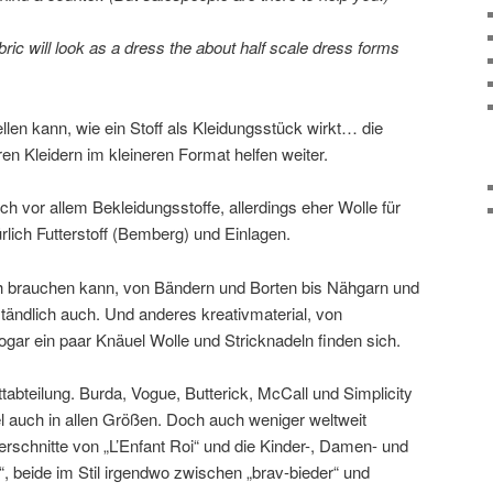
ric will look as a dress the about half scale dress forms
llen kann, wie ein Stoff als Kleidungsstück wirkt… die
en Kleidern im kleineren Format helfen weiter.
ch vor allem Bekleidungsstoffe, allerdings eher Wolle für
lich Futterstoff (Bemberg) und Einlagen.
 brauchen kann, von Bändern und Borten bis Nähgarn und
tändlich auch. Und anderes kreativmaterial, von
Sogar ein paar Knäuel Wolle und Stricknadeln finden sich.
ttabteilung. Burda, Vogue, Butterick, McCall und Simplicity
gel auch in allen Größen. Doch auch weniger weltweit
erschnitte von „L’Enfant Roi“ und die Kinder-, Damen- und
, beide im Stil irgendwo zwischen „brav-bieder“ und