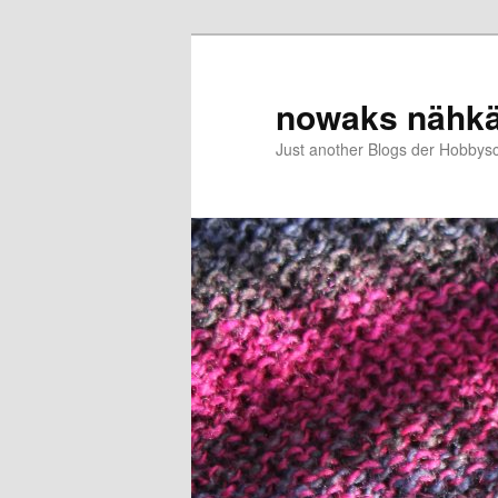
Zum
Zum
primären
sekundären
Inhalt
Inhalt
nowaks nähk
springen
springen
Just another Blogs der Hobbys