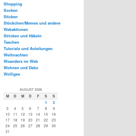
Shopping
Socken
Sticken
Stöckchen/Memes und andere
Webaktionen
Stricken und Häkeln
Taschen
Tutorials und Anleitungen
Weihnachten
Woanders im Web
Wohnen und Deko
Wolliges
AUGUST 2026
M
D
M
D
F
S
S
1
2
3
4
5
6
7
8
9
10
11
12
13
14
15
16
17
18
19
20
21
22
23
24
25
26
27
28
29
30
31