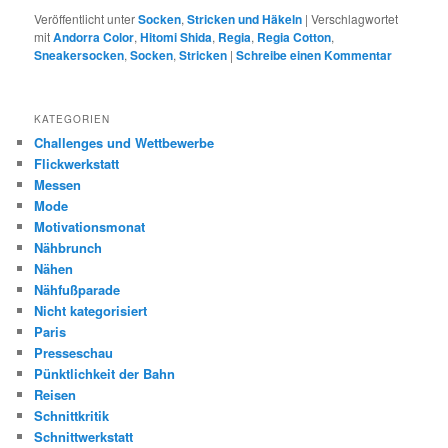
Veröffentlicht unter
Socken
,
Stricken und Häkeln
|
Verschlagwortet
mit
Andorra Color
,
Hitomi Shida
,
Regia
,
Regia Cotton
,
Sneakersocken
,
Socken
,
Stricken
|
Schreibe einen Kommentar
KATEGORIEN
Challenges und Wettbewerbe
Flickwerkstatt
Messen
Mode
Motivationsmonat
Nähbrunch
Nähen
Nähfußparade
Nicht kategorisiert
Paris
Presseschau
Pünktlichkeit der Bahn
Reisen
Schnittkritik
Schnittwerkstatt