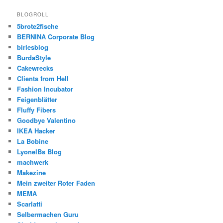
BLOGROLL
5brote2fische
BERNINA Corporate Blog
birlesblog
BurdaStyle
Cakewrecks
Clients from Hell
Fashion Incubator
Feigenblätter
Fluffy Fibers
Goodbye Valentino
IKEA Hacker
La Bobine
LyonelBs Blog
machwerk
Makezine
Mein zweiter Roter Faden
MEMA
Scarlatti
Selbermachen Guru