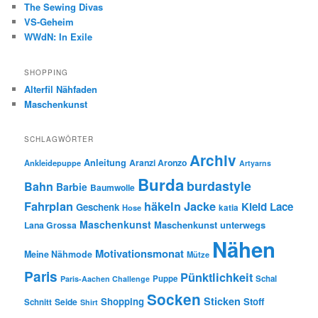
The Sewing Divas
VS-Geheim
WWdN: In Exile
SHOPPING
Alterfil Nähfaden
Maschenkunst
SCHLAGWÖRTER
Archiv
Anleitung
Aranzi Aronzo
Ankleidepuppe
Artyarns
Burda
burdastyle
Bahn
Barbie
Baumwolle
Fahrplan
häkeln
Jacke
Kleid
Lace
Geschenk
Hose
katia
Maschenkunst
Maschenkunst unterwegs
Lana Grossa
Nähen
Motivationsmonat
Meine Nähmode
Mütze
Paris
Pünktlichkeit
Puppe
Schal
Paris-Aachen Challenge
Socken
Sticken
Shopping
Stoff
Seide
Schnitt
Shirt