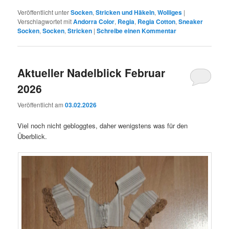
Veröffentlicht unter
Socken
,
Stricken und Häkeln
,
Wolliges
|
Verschlagwortet mit
Andorra Color
,
Regia
,
Regia Cotton
,
Sneaker
Socken
,
Socken
,
Stricken
|
Schreibe einen Kommentar
Aktueller Nadelblick Februar
2026
Veröffentlicht am
03.02.2026
Viel noch nicht gebloggtes, daher wenigstens was für den
Überblick.