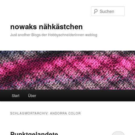
Zum
Zum
primären
sekundären
Such
Inhalt
Inhalt
springen
springen
nowaks nähkästchen
Just another Blogs der Hobbyschneiderinnen weblog
Hauptmenü
Start
Über
SCHLAGWORTARCHIV:
ANDORRA COLOR
Punktgelandete