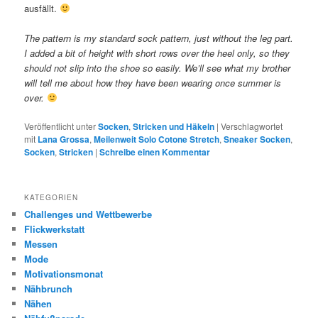
ausfällt.
The pattern is my standard sock pattern, just without the leg part.
I added a bit of height with short rows over the heel only, so they
should not slip into the shoe so easily. We’ll see what my brother
will tell me about how they have been wearing once summer is
over.
Veröffentlicht unter
Socken
,
Stricken und Häkeln
|
Verschlagwortet
mit
Lana Grossa
,
Meilenweit Solo Cotone Stretch
,
Sneaker Socken
,
Socken
,
Stricken
|
Schreibe einen Kommentar
KATEGORIEN
Challenges und Wettbewerbe
Flickwerkstatt
Messen
Mode
Motivationsmonat
Nähbrunch
Nähen