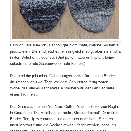
Farblich versuche ich ja schon gar nicht mehr, gleiche Socken zu
produzieren. Die sind jetzt extrem ungleichmäßig, aber sie sind ja
in den Schuhen… oder so. (Und ja, ich habe es kapiert, keine
selbstmusternde Sockenwolle mehr kaufen.)
Das sind die jährlichen Geburtstagssneaker für meinen Bruder,
die tatsächlich zwei Tage vor dem Geburtstag fertig waren.
Wobei das dieses Jahr etwas einfacher war, der Februar hatte
einen Tag mehr…
Das Garn aus meinen Vorräten, Cotton Andorra Color von Regia,
in Grautönen. Die Anleitung ist mein „Standardrezept“ für meinen
Bruder, Toe Up wie immer. Und damit ich mich beim Stricken
nicht langweile und die Socken etwas luftiger werden, habe ich
wieder auf „Die neue Strickmusterbibel“ von Hitomi Shida