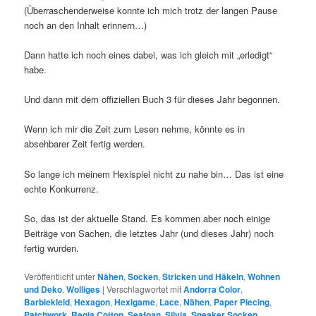
(Überraschenderweise konnte ich mich trotz der langen Pause
noch an den Inhalt erinnern…)
Dann hatte ich noch eines dabei, was ich gleich mit „erledigt“
habe.
Und dann mit dem offiziellen Buch 3 für dieses Jahr begonnen.
Wenn ich mir die Zeit zum Lesen nehme, könnte es in
absehbarer Zeit fertig werden.
So lange ich meinem Hexispiel nicht zu nahe bin… Das ist eine
echte Konkurrenz.
So, das ist der aktuelle Stand. Es kommen aber noch einige
Beiträge von Sachen, die letztes Jahr (und dieses Jahr) noch
fertig wurden.
Veröffentlicht unter
Nähen
,
Socken
,
Stricken und Häkeln
,
Wohnen
und Deko
,
Wolliges
|
Verschlagwortet mit
Andorra Color
,
Barbiekleid
,
Hexagon
,
Hexigame
,
Lace
,
Nähen
,
Paper Piecing
,
Patchwork
,
Regia Cotton
,
Seafoan
,
Silvia
,
Sneaker Socken
,