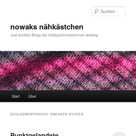
Zum
Zum
primären
sekundären
Such
Inhalt
Inhalt
springen
springen
nowaks nähkästchen
Just another Blogs der Hobbyschneiderinnen weblog
Hauptmenü
Start
Über
SCHLAGWORTARCHIV:
SNEAKER SOCKEN
Punktgelandete