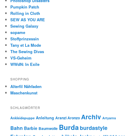
Photoshop Disasters
Pumpkin Patch
Rolling in Cloth
SEW AS YOU ARE
Sewing Galaxy
sopame
Stoffprinzessin
Tany et La Mode
The Sewing Divas
VS-Geheim
WWdN: In Exile
SHOPPING
Alterfil Nähfaden
Maschenkunst
SCHLAGWÖRTER
Archiv
Anleitung
Aranzi Aronzo
Ankleidepuppe
Artyarns
Burda
burdastyle
Bahn
Barbie
Baumwolle