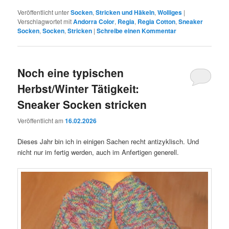
Veröffentlicht unter
Socken
,
Stricken und Häkeln
,
Wolliges
|
Verschlagwortet mit
Andorra Color
,
Regia
,
Regia Cotton
,
Sneaker
Socken
,
Socken
,
Stricken
|
Schreibe einen Kommentar
Noch eine typischen
Herbst/Winter Tätigkeit:
Sneaker Socken stricken
Veröffentlicht am
16.02.2026
Dieses Jahr bin ich in einigen Sachen recht antizyklisch. Und
nicht nur im fertig werden, auch im Anfertigen generell.