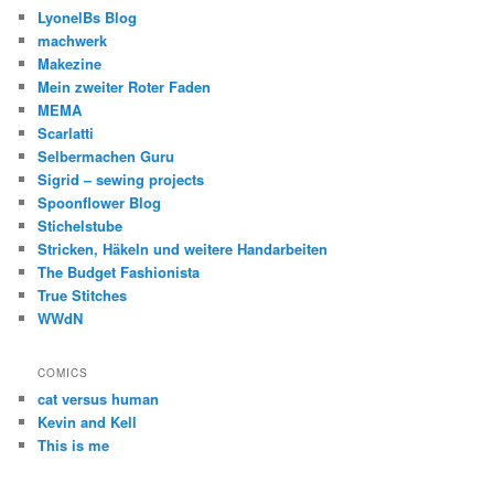
LyonelBs Blog
machwerk
Makezine
Mein zweiter Roter Faden
MEMA
Scarlatti
Selbermachen Guru
Sigrid – sewing projects
Spoonflower Blog
Stichelstube
Stricken, Häkeln und weitere Handarbeiten
The Budget Fashionista
True Stitches
WWdN
COMICS
cat versus human
Kevin and Kell
This is me