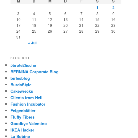
M
D
M
D
F
S
S
1
2
3
4
5
6
7
8
9
10
11
12
13
14
15
16
17
18
19
20
21
22
23
24
25
26
27
28
29
30
31
« Juli
BLOGROLL
5brote2fische
BERNINA Corporate Blog
birlesblog
BurdaStyle
Cakewrecks
Clients from Hell
Fashion Incubator
Feigenblätter
Fluffy Fibers
Goodbye Valentino
IKEA Hacker
La Bobine