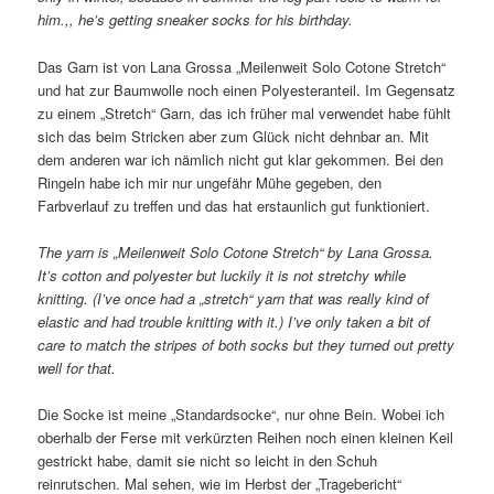
him.,, he’s getting sneaker socks for his birthday.
Das Garn ist von Lana Grossa „Meilenweit Solo Cotone Stretch“
und hat zur Baumwolle noch einen Polyesteranteil. Im Gegensatz
zu einem „Stretch“ Garn, das ich früher mal verwendet habe fühlt
sich das beim Stricken aber zum Glück nicht dehnbar an. Mit
dem anderen war ich nämlich nicht gut klar gekommen. Bei den
Ringeln habe ich mir nur ungefähr Mühe gegeben, den
Farbverlauf zu treffen und das hat erstaunlich gut funktioniert.
The yarn is „Meilenweit Solo Cotone Stretch“ by Lana Grossa.
It’s cotton and polyester but luckily it is not stretchy while
knitting. (I’ve once had a „stretch“ yarn that was really kind of
elastic and had trouble knitting with it.) I’ve only taken a bit of
care to match the stripes of both socks but they turned out pretty
well for that.
Die Socke ist meine „Standardsocke“, nur ohne Bein. Wobei ich
oberhalb der Ferse mit verkürzten Reihen noch einen kleinen Keil
gestrickt habe, damit sie nicht so leicht in den Schuh
reinrutschen. Mal sehen, wie im Herbst der „Tragebericht“