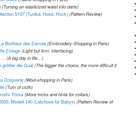
g
(Turning an elasticized waist into darts)
ollection 5107 (Tunika, Hose, Rock)
(Pattern Review)
: Le Bonheur des Dames
(Embroidery-Shopping in Paris)
Die Einlage
(Light but firm: interfacing)
n….
(A big day in life…)
o größer die Qual
(The bigger the choice, the more difficult it
La Droguerie
(Wool-shopping in Paris)
ite
(Turn of cloth)
mehr Tricks
(More tricks and hints for collars)
005, Modell 140 (Latzhose für Babys)
(Pattern Review of