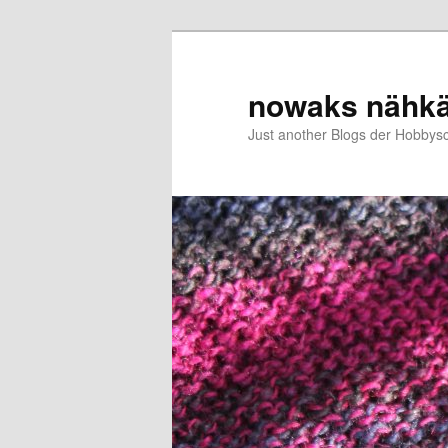
Zum
Zum
primären
sekundären
Inhalt
Inhalt
nowaks nähk
springen
springen
Just another Blogs der Hobbys