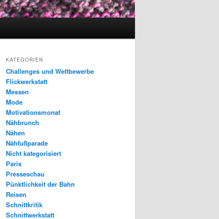
KATEGORIEN
Challenges und Wettbewerbe
Flickwerkstatt
Messen
Mode
Motivationsmonat
Nähbrunch
Nähen
Nähfußparade
Nicht kategorisiert
Paris
Presseschau
Pünktlichkeit der Bahn
Reisen
Schnittkritik
Schnittwerkstatt