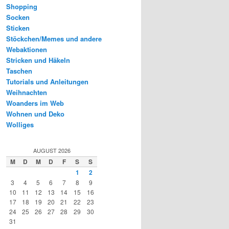
Shopping
Socken
Sticken
Stöckchen/Memes und andere
Webaktionen
Stricken und Häkeln
Taschen
Tutorials und Anleitungen
Weihnachten
Woanders im Web
Wohnen und Deko
Wolliges
AUGUST 2026
M
D
M
D
F
S
S
1
2
3
4
5
6
7
8
9
10
11
12
13
14
15
16
17
18
19
20
21
22
23
24
25
26
27
28
29
30
31