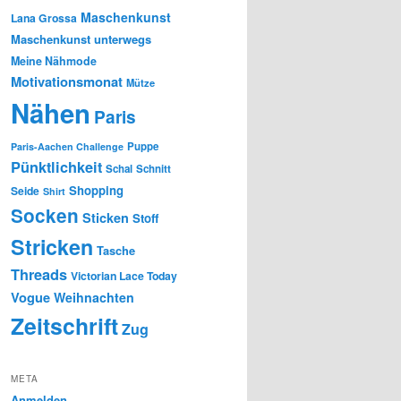
Maschenkunst
Lana Grossa
Maschenkunst unterwegs
Meine Nähmode
Motivationsmonat
Mütze
Nähen
Paris
Puppe
Paris-Aachen Challenge
Pünktlichkeit
Schal
Schnitt
Shopping
Seide
Shirt
Socken
Sticken
Stoff
Stricken
Tasche
Threads
Victorian Lace Today
Vogue
Weihnachten
Zeitschrift
Zug
META
Anmelden