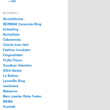
« Juli
BLOGROLL
5brote2fische
BERNINA Corporate Blog
birlesblog
BurdaStyle
Cakewrecks
Clients from Hell
Fashion Incubator
Feigenblätter
Fluffy Fibers
Goodbye Valentino
IKEA Hacker
La Bobine
LyonelBs Blog
machwerk
Makezine
Mein zweiter Roter Faden
MEMA
Scarlatti