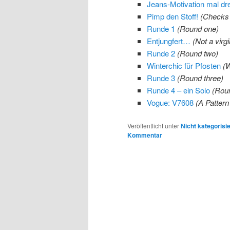
Jeans-Motivation mal dre
Pimp den Stoff!
(Checks f
Runde 1
(Round one)
Entjungfert…
(Not a virg
Runde 2
(Round two)
Winterchic für Pfosten
(W
Runde 3
(Round three)
Runde 4 – ein Solo
(Roun
Vogue: V7608
(A Patter
Veröffentlicht unter
Nicht kategorisie
Kommentar