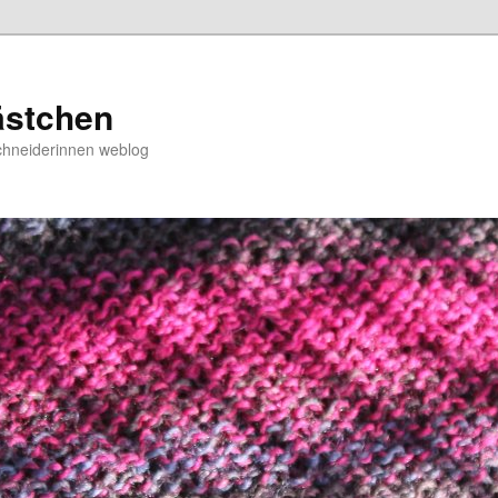
ästchen
chneiderinnen weblog