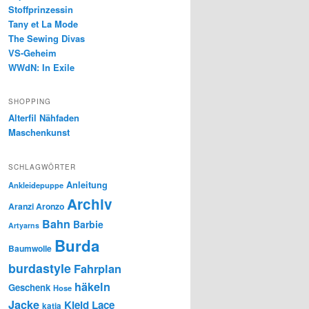
Stoffprinzessin
Tany et La Mode
The Sewing Divas
VS-Geheim
WWdN: In Exile
SHOPPING
Alterfil Nähfaden
Maschenkunst
SCHLAGWÖRTER
Anleitung
Ankleidepuppe
Archiv
Aranzi Aronzo
Bahn
Barbie
Artyarns
Burda
Baumwolle
burdastyle
Fahrplan
häkeln
Geschenk
Hose
Jacke
Kleid
Lace
katia