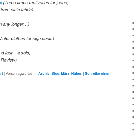
i
(Three times motivation for jeans)
rom plain fabric)
in any longer…)
inter clothes for sign posts)
d four – a solo)
n Review)
rt
|
Verschlagwortet mit
Archiv
,
Blog
,
März
,
Nähen
|
Schreibe einen