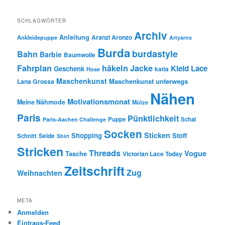
SCHLAGWÖRTER
Archiv
Anleitung
Aranzi Aronzo
Ankleidepuppe
Artyarns
Burda
burdastyle
Bahn
Barbie
Baumwolle
Fahrplan
häkeln
Jacke
Kleid
Lace
Geschenk
Hose
katia
Maschenkunst
Maschenkunst unterwegs
Lana Grossa
Nähen
Motivationsmonat
Meine Nähmode
Mütze
Paris
Pünktlichkeit
Puppe
Schal
Paris-Aachen Challenge
Socken
Sticken
Shopping
Stoff
Seide
Schnitt
Shirt
Stricken
Threads
Vogue
Tasche
Victorian Lace Today
Zeitschrift
Zug
Weihnachten
META
Anmelden
Eintrags-Feed