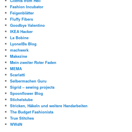
Clients from Hell
Fashion Incubator
Feigenblätter
Fluffy Fibers
Goodbye Valentino
IKEA Hacker
La Bobine
LyonelBs Blog
machwerk
Makezine
Mein zweiter Roter Faden
MEMA
Scarlatti
Selbermachen Guru
Sigrid – sewing projects
Spoonflower Blog
Stichelstube
Stricken, Häkeln und weitere Handarbeiten
The Budget Fashionista
True Stitches
WWdN