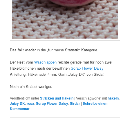
Das fällt wieder in die „für meine Statistik“ Kategorie.
Der Rest vom
Waschlappen
reichte gerade mal für noch zwei
Häkelblümchen nach der bewährten
Scrap Flower Daisy
Anleitung. Häkelnadel 4mm, Garn „Juicy DK“ von Sirdar.
Noch ein Knäuel weniger.
Veröffentlicht unter
Stricken und Häkeln
|
Verschlagwortet mit
häkeln
,
Juicy DK
,
rosa
,
Scrap Flower Daisy
,
Sirdar
|
Schreibe einen
Kommentar