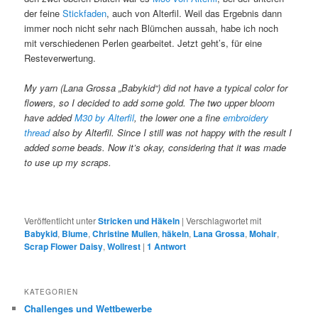
der feine
Stickfaden
, auch von Alterfil. Weil das Ergebnis dann
immer noch nicht sehr nach Blümchen aussah, habe ich noch
mit verschiedenen Perlen gearbeitet. Jetzt geht’s, für eine
Resteverwertung.
My yarn (Lana Grossa „Babykid“) did not have a typical color for
flowers, so I decided to add some gold. The two upper bloom
have added
M30 by Alterfil
, the lower one a fine
embroidery
thread
also by Alterfil.
Since I still was not happy with the result I
added some beads. Now it’s okay, considering that it was made
to use up my scraps.
Veröffentlicht unter
Stricken und Häkeln
|
Verschlagwortet mit
Babykid
,
Blume
,
Christine Mullen
,
häkeln
,
Lana Grossa
,
Mohair
,
Scrap Flower Daisy
,
Wollrest
|
1
Antwort
KATEGORIEN
Challenges und Wettbewerbe