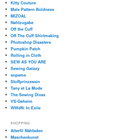
Kitty Couture
Male Pattern Boldness
MIZOAL
Nahtzugabe
Off the Cuff
Off The Cuff Shirtmaking
Photoshop Disasters
Pumpkin Patch
Rolling in Cloth
SEW AS YOU ARE
Sewing Galaxy
sopame
Stoffprinzessin
Tany et La Mode
The Sewing Divas
VS-Geheim
WWdN: In Exile
SHOPPING
Alterfil Nähfaden
Maschenkunst