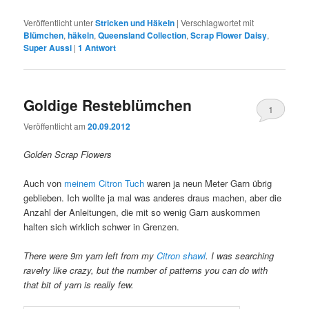
Veröffentlicht unter
Stricken und Häkeln
|
Verschlagwortet mit
Blümchen
,
häkeln
,
Queensland Collection
,
Scrap Flower Daisy
,
Super Aussi
|
1
Antwort
Goldige Resteblümchen
1
Veröffentlicht am
20.09.2012
Golden Scrap Flowers
Auch von
meinem Citron Tuch
waren ja neun Meter Garn übrig
geblieben. Ich wollte ja mal was anderes draus machen, aber die
Anzahl der Anleitungen, die mit so wenig Garn auskommen
halten sich wirklich schwer in Grenzen.
There were 9m yarn left from my
Citron shawl
. I was searching
ravelry like crazy, but the number of patterns you can do with
that bit of yarn is really few.