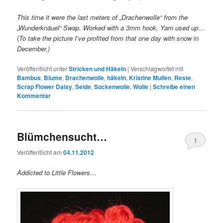
This time it were the last meters of „Drachenwolle“ from the
„Wunderknäuel“ Swap. Worked with a 3mm hook. Yarn used up…
(
To take the picture I’ve profited from that one day with snow in
December.)
Veröffentlicht unter
Stricken und Häkeln
|
Verschlagwortet mit
Bambus
,
Blume
,
Drachenwolle
,
häkeln
,
Kristine Mullen
,
Reste
,
Scrap Flower Daisy
,
Seide
,
Sockenwolle. Wolle
|
Schreibe einen
Kommentar
Blümchensucht…
1
Veröffentlicht am
04.11.2012
Addicted to Little Flowers…