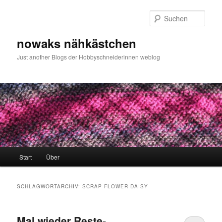
Zum
Zum
primären
sekundären
Such
Inhalt
Inhalt
springen
springen
nowaks nähkästchen
Just another Blogs der Hobbyschneiderinnen weblog
Hauptmenü
Start
Über
SCHLAGWORTARCHIV:
SCRAP FLOWER DAISY
Mal wieder Reste-