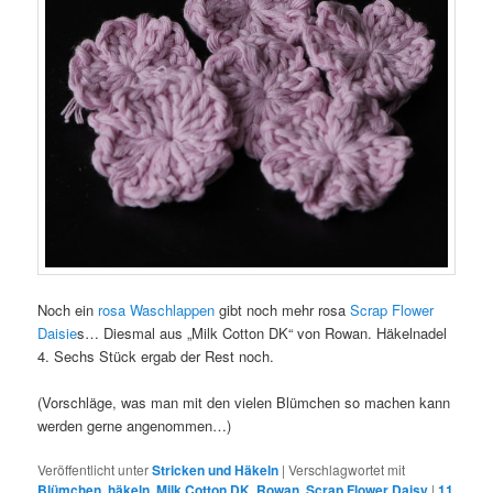
Noch ein
rosa Waschlappen
gibt noch mehr rosa
Scrap Flower
Daisie
s… Diesmal aus „Milk Cotton DK“ von Rowan. Häkelnadel
4. Sechs Stück ergab der Rest noch.
(Vorschläge, was man mit den vielen Blümchen so machen kann
werden gerne angenommen…)
Veröffentlicht unter
Stricken und Häkeln
|
Verschlagwortet mit
Blümchen
,
häkeln
,
Milk Cotton DK
,
Rowan
,
Scrap Flower Daisy
|
11